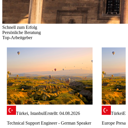
Schnell zum Erfolg
Persönliche Beratung
Top-Arbeitgeber
Türkei, Istanbul
Erstellt: 04.08.2026
Türkei
Er
Technical Support Engineer - German Speaker
Europe Presal