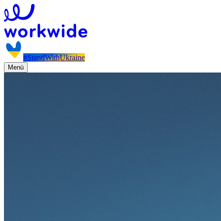
#StandWithUkraine
Menü