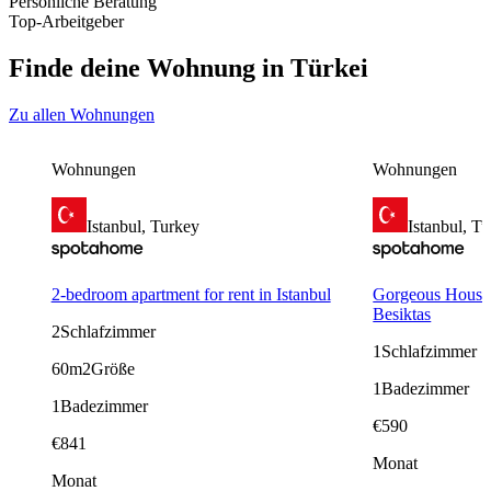
Persönliche Beratung
Top-Arbeitgeber
Finde deine Wohnung in Türkei
Zu allen Wohnungen
Wohnungen
Wohnungen
Istanbul, Turkey
Istanbul, T
2-bedroom apartment for rent in Istanbul
Gorgeous House 
Besiktas
2
Schlafzimmer
1
Schlafzimmer
60m2
Größe
1
Badezimmer
1
Badezimmer
€
590
€
841
Monat
Monat