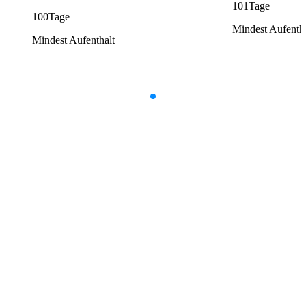
101
Tage
100
Tage
Mindest Aufentha
Mindest Aufenthalt
Item
1
of
9