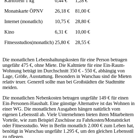
Kartoffeln 1 kg
0,44 €
1,28 €
Monatskarte ÖPNV
26,18 €
81,00 €
Internet (monatlich)
10,75 €
28,80 €
Kino
6,31 €
10,00 €
Fitnessstudios(monatlich)
25,80 €
28,55 €
Die monatlichen Lebenshaltungskosten für eine Person betragen
ungefähr 475 €, ohne Miete. Die Kaltmiete für eine Ein-Raum-
Wohnung beträgt im Durchschnitt 350 € - 550 €, abhängig von
Lage, Größe, Ausstattung. Besonders in Warschau sind die Mieten
relativ teuer. Generell sollte man bei Großstädten die Stadtmitte
meiden.
Die monatlichen Nebenkosten betragen ungefähr 149 € für einen
Ein-Personen-Haushalt. Eine günstige Alternative ist das Wohnen in
einer WG. Die monatlichen Ausgaben hängen natürlich vom
eigenen Lebensstil ab. Viele Unternehmen bieten ihren Mitarbeitern
Vorteile, wie zum Beispiel Zuschüsse zu Fahrkosten/Monatsticket
oder Fitnessstudio. Wer in Berlin monatlich 2.000 € zum Leben hat,
benötigt in Warschau ungefähr 1.295 €, um den gleichen Lebensstil
zu pflegen.