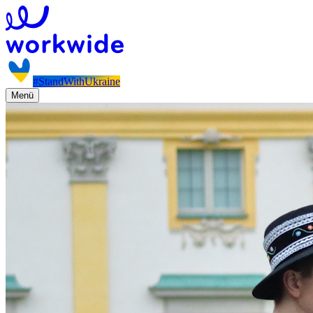
#StandWithUkraine
Menü