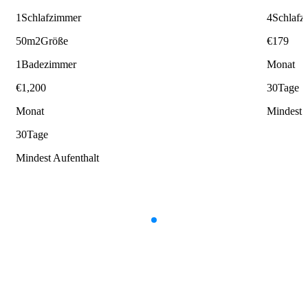
1
Schlafzimmer
4
Schlafz
50m2
Größe
€
179
1
Badezimmer
Monat
€
1,200
30
Tage
Monat
Mindest 
30
Tage
Mindest Aufenthalt
Item
1
of
9