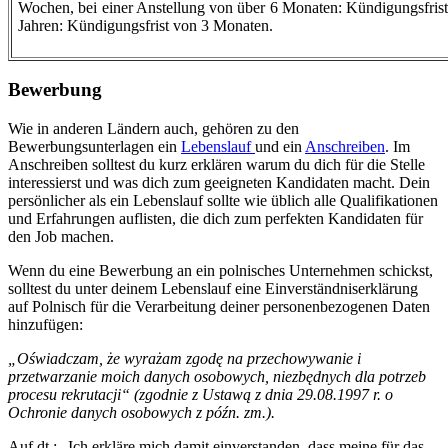
Wochen, bei einer Anstellung von über 6 Monaten: Kündigungsfrist
Jahren: Kündigungsfrist von 3 Monaten.
Bewerbung
Wie in anderen Ländern auch, gehören zu den
Bewerbungsunterlagen ein
Lebenslauf
und ein
Anschreiben
. Im
Anschreiben solltest du kurz erklären warum du dich für die Stelle
interessierst und was dich zum geeigneten Kandidaten macht. Dein
persönlicher als ein Lebenslauf sollte wie üblich alle Qualifikationen
und Erfahrungen auflisten, die dich zum perfekten Kandidaten für
den Job machen.
Wenn du eine Bewerbung an ein polnisches Unternehmen schickst,
solltest du unter deinem Lebenslauf eine Einverständniserklärung
auf Polnisch für die Verarbeitung deiner personenbezogenen Daten
hinzufügen:
„Oświadczam, że wyrażam zgodę na przechowywanie i
przetwarzanie moich danych osobowych, niezbędnych dla potrzeb
procesu rekrutacji“ (zgodnie z Ustawą z dnia 29.08.1997 r. o
Ochronie danych osobowych z późn. zm.).
Auf dt.: „Ich erkläre mich damit einverstanden, dass meine für das