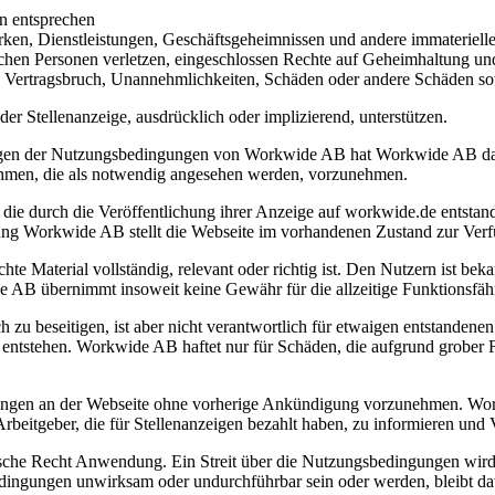
n entsprechen
arken, Dienstleistungen, Geschäftsgeheimnissen und andere immateriell
lichen Personen verletzen, eingeschlossen Rechte auf Geheimhaltung un
, Vertragsbruch, Unannehmlichkeiten, Schäden oder andere Schäden sow
r Stellenanzeige, ausdrücklich oder implizierend, unterstützen.
en der Nutzungsbedingungen von Workwide AB hat Workwide AB das Re
men, die als notwendig angesehen werden, vorzunehmen.
 die durch die Veröffentlichung ihrer Anzeige auf workwide.de entstan
ng Workwide AB stellt die Webseite im vorhandenen Zustand zur Ver
e Material vollständig, relevant oder richtig ist. Den Nutzern ist bek
 AB übernimmt insoweit keine Gewähr für die allzeitige Funktionsfähi
u beseitigen, ist aber nicht verantwortlich für etwaigen entstandene
ntstehen. Workwide AB haftet nur für Schäden, die aufgrund grober Fa
ungen an der Webseite ohne vorherige Ankündigung vorzunehmen. Work
rbeitgeber, die für Stellenanzeigen bezahlt haben, zu informieren und V
che Recht Anwendung. Ein Streit über die Nutzungsbedingungen wird 
edingungen unwirksam oder undurchführbar sein oder werden, bleibt 