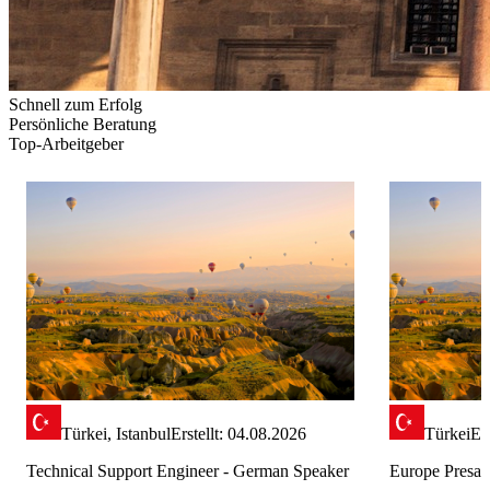
Schnell zum Erfolg
Persönliche Beratung
Top-Arbeitgeber
Türkei, Istanbul
Erstellt: 04.08.2026
Türkei
Er
Technical Support Engineer - German Speaker
Europe Presal