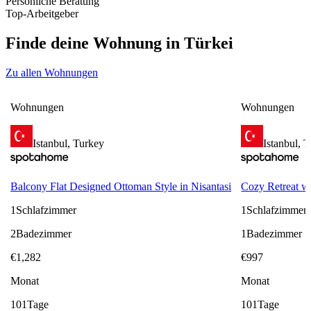
Persönliche Beratung
Top-Arbeitgeber
Finde deine Wohnung in Türkei
Zu allen Wohnungen
Wohnungen
Wohnungen
Istanbul, Turkey
Istanbul, 
Balcony Flat Designed Ottoman Style in Nisantasi
Cozy Retreat w
1
Schlafzimmer
1
Schlafzimmer
2
Badezimmer
1
Badezimmer
€
1,282
€
997
Monat
Monat
101
Tage
101
Tage