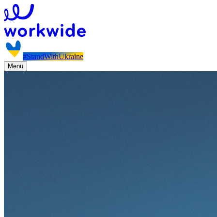
#StandWithUkraine
Menü