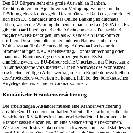
Den EU-Bürgern steht eine große Auswahl an Banken,
Kreditinstituten und Agenturen zur Verfügung, wenn es um die
Eröffnung eines Kontos geht. Das rumänische Bankensystem richtet
sich nach EU-Standards und das Online-Banking ist durchaus
üblich, wobei die Währung die neue rumänische Leu (RON) ist. Es
gibt ein paar Unterlagen, die die Arbeitnehmer aus Deutschland
möglicherweise benötigen, um als Ausländer ein Bankkonto zu
eröffnen. Diese beinhalten unter anderem Nachweis über den
Wohnsitzstaat für die Steuerzahlung, Adressnachweis durch
Stromrechnungen o.Ä., Arbeitsvertrag, Honorarabrechnung oder
manchmal Kontoauszüge der vorherigen Bank. Es ist
empfehlenswert, als EU-Bürger solche Unterlagen mit Übersetzung
in Landessprache vorzubereiten. Einen Nachweis des Wohnsitzes
sowie einen gültigen Arbeitsvertrag oder ein Empfehlungsschreiben
des Arbeitgebers vorweisen zu können, hilft bei den bürokratischen
Angelegenheiten, schneller voranzukommen.
Rumänische Krankenversicherung
Die arbeitstätigen Ausländer müssen eine Krankenversicherung
abschließen. Um einen dauerhaften Aufenthalt zu sichern, sollen die
Versicherten 6.5 % ihres im Land erwirtschafteten Einkommens in
Krankenkassen einzahlen, um eine Versicherung zu bekommen.
Wer aber kein festes Einkommen nachweisen kann, zahlt stattdessen
nur 6.5 % des rumänischen Mindestlohns als Versicherungsbeitrag.