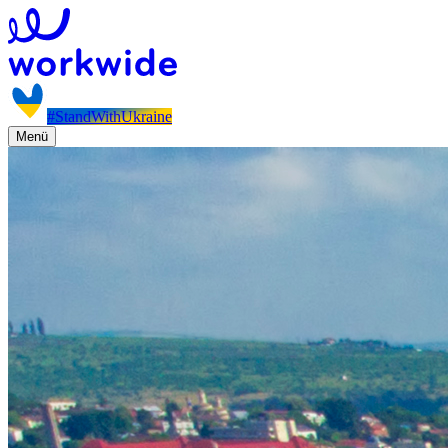
#StandWithUkraine
Menü