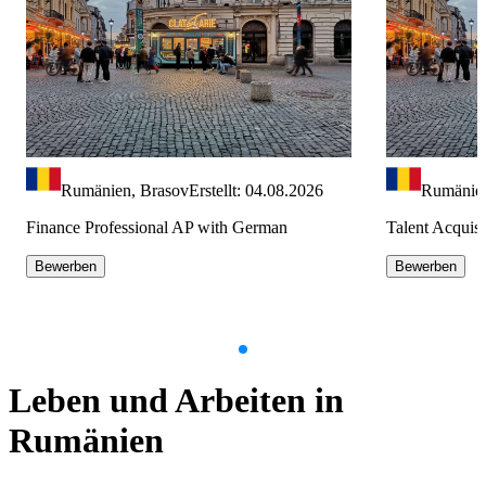
Rumänien, Brasov
Erstellt: 04.08.2026
Rumänie
Finance Professional AP with German
Talent Acquisi
Bewerben
Bewerben
Item
1
Leben und Arbeiten in
of
9
Rumänien