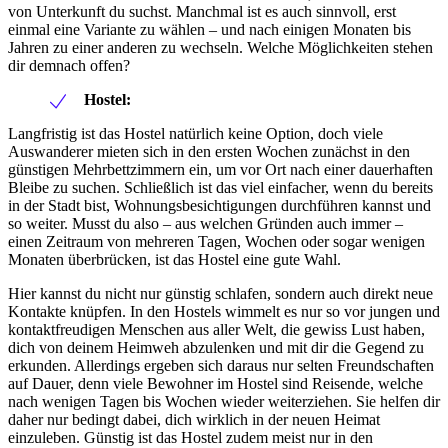
von Unterkunft du suchst. Manchmal ist es auch sinnvoll, erst
einmal eine Variante zu wählen – und nach einigen Monaten bis
Jahren zu einer anderen zu wechseln. Welche Möglichkeiten stehen
dir demnach offen?
Hostel:
Langfristig ist das Hostel natürlich keine Option, doch viele
Auswanderer mieten sich in den ersten Wochen zunächst in den
günstigen Mehrbettzimmern ein, um vor Ort nach einer dauerhaften
Bleibe zu suchen. Schließlich ist das viel einfacher, wenn du bereits
in der Stadt bist, Wohnungsbesichtigungen durchführen kannst und
so weiter. Musst du also – aus welchen Gründen auch immer –
einen Zeitraum von mehreren Tagen, Wochen oder sogar wenigen
Monaten überbrücken, ist das Hostel eine gute Wahl.
Hier kannst du nicht nur günstig schlafen, sondern auch direkt neue
Kontakte knüpfen. In den Hostels wimmelt es nur so vor jungen und
kontaktfreudigen Menschen aus aller Welt, die gewiss Lust haben,
dich von deinem Heimweh abzulenken und mit dir die Gegend zu
erkunden. Allerdings ergeben sich daraus nur selten Freundschaften
auf Dauer, denn viele Bewohner im Hostel sind Reisende, welche
nach wenigen Tagen bis Wochen wieder weiterziehen. Sie helfen dir
daher nur bedingt dabei, dich wirklich in der neuen Heimat
einzuleben. Günstig ist das Hostel zudem meist nur in den