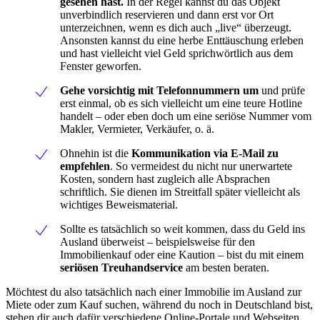
gesehen hast.
In der Regel kannst du das Objekt
unverbindlich reservieren und dann erst vor Ort
unterzeichnen, wenn es dich auch „live“ überzeugt.
Ansonsten kannst du eine herbe Enttäuschung erleben
und hast vielleicht viel Geld sprichwörtlich aus dem
Fenster geworfen.
Gehe vorsichtig mit Telefonnummern um
und prüfe
erst einmal, ob es sich vielleicht um eine teure Hotline
handelt – oder eben doch um eine seriöse Nummer vom
Makler, Vermieter, Verkäufer, o. ä.
Ohnehin ist die
Kommunikation via E-Mail zu
empfehlen
. So vermeidest du nicht nur unerwartete
Kosten, sondern hast zugleich alle Absprachen
schriftlich. Sie dienen im Streitfall später vielleicht als
wichtiges Beweismaterial.
Sollte es tatsächlich so weit kommen, dass du Geld ins
Ausland überweist – beispielsweise für den
Immobilienkauf oder eine Kaution – bist du mit einem
seriösen Treuhandservice
am besten beraten.
Möchtest du also tatsächlich nach einer Immobilie im Ausland zur
Miete oder zum Kauf suchen, während du noch in Deutschland bist,
stehen dir auch dafür verschiedene Online-Portale und Webseiten