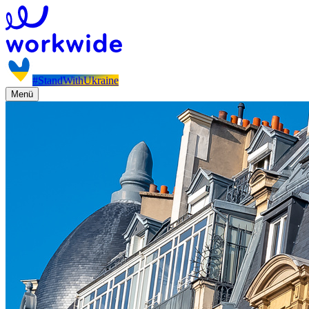
#StandWithUkraine
Menü