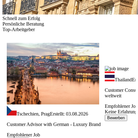
Schnell zum Erfolg
Persönliche Beratung
Top-Arbeitgeber
Thailand
Ers
Customer Consul
weltweit
Empfohlener Jo
Keine Erfahrung
Tschechien, Prag
Erstellt: 03.08.2026
Bewerben
Customer Advisor with German - Luxury Brand
Empfohlener Job