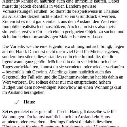
Alternativ kannst du natürlich auch eine Immobilie kaufen. Dabei
musst du jedoch ebenfalls in vielen Ländern gewisse
Voraussetzungen erfüllen. So darfst du beispielsweise in Thailand
als Ausländer derzeit nicht einfach so ein Grundstück erwerben.
Zudem ist es nicht ganz einfach, aus dem Ausland den Wert einer
Immobilie realistisch einzuschätzen. Auch dann ist es also meist
sinnvoller, erst vor Ort nach einem geeigneten Objekt zu suchen und
sich durch einen ortsansässigen Makler beraten zu lassen.
Die Vorteile, welche eine Eigentumswohnung mit sich bringt, liegen
auf der Hand: Du musst nicht mehr viel Geld für Miete ausgeben,
sondern investierst dieses stattdessen in eine Immobilie, die dir
irgendwann ganz gehört. Möchtest du dann vielleicht doch eines
Tages zurückkehren, kannst du sie vermieten oder wieder verkaufen
– bestenfalls mit Gewinn. Allerdings kann natürlich auch das
Gegenteil der Fall sein und die Eigentumswohnung hat bis dahin an
Wert verloren. Du solltest daher nur mit entsprechend hohem
Budget und dem notwendigen Knowhow an einen Wohnungskauf
im Ausland herangehen.
Haus:
Sei es gemietet oder gekauft – für ein Haus gilt dasselbe wie für
Wohnungen. Du kannst natürlich auch im Ausland ein Haus
anmieten oder erwerben, allerdings findest du dabei dieselben
Hürden, wie für eine Eigentums- beziehungsweise Mietwohnung.