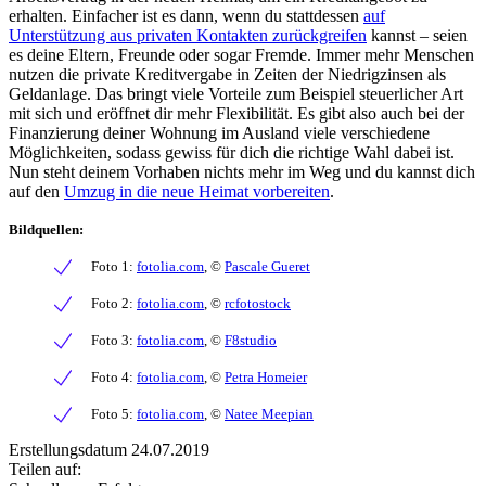
erhalten. Einfacher ist es dann, wenn du stattdessen
auf
Unterstützung aus privaten Kontakten zurückgreifen
kannst – seien
es deine Eltern, Freunde oder sogar Fremde. Immer mehr Menschen
nutzen die private Kreditvergabe in Zeiten der Niedrigzinsen als
Geldanlage. Das bringt viele Vorteile zum Beispiel steuerlicher Art
mit sich und eröffnet dir mehr Flexibilität. Es gibt also auch bei der
Finanzierung deiner Wohnung im Ausland viele verschiedene
Möglichkeiten, sodass gewiss für dich die richtige Wahl dabei ist.
Nun steht deinem Vorhaben nichts mehr im Weg und du kannst dich
auf den
Umzug in die neue Heimat vorbereiten
.
Bildquellen:
Foto 1:
fotolia.com
, ©
Pascale Gueret
Foto 2:
fotolia.com
, ©
rcfotostock
Foto 3:
fotolia.com
, ©
F8studio
Foto 4:
fotolia.com
, ©
Petra Homeier
Foto 5:
fotolia.com
, ©
Natee Meepian
Erstellungsdatum 24.07.2019
Teilen auf: