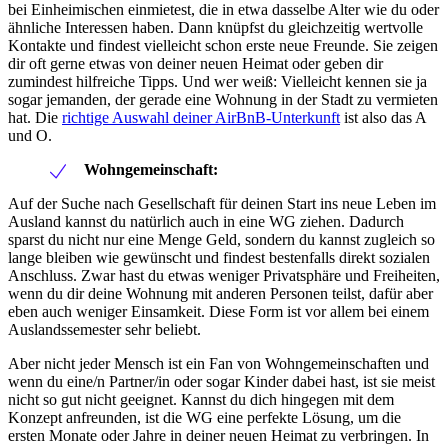
bei Einheimischen einmietest, die in etwa dasselbe Alter wie du oder
ähnliche Interessen haben. Dann knüpfst du gleichzeitig wertvolle
Kontakte und findest vielleicht schon erste neue Freunde. Sie zeigen
dir oft gerne etwas von deiner neuen Heimat oder geben dir
zumindest hilfreiche Tipps. Und wer weiß: Vielleicht kennen sie ja
sogar jemanden, der gerade eine Wohnung in der Stadt zu vermieten
hat. Die
richtige Auswahl deiner AirBnB-Unterkunft
ist also das A
und O.
Wohngemeinschaft:
Auf der Suche nach Gesellschaft für deinen Start ins neue Leben im
Ausland kannst du natürlich auch in eine WG ziehen. Dadurch
sparst du nicht nur eine Menge Geld, sondern du kannst zugleich so
lange bleiben wie gewünscht und findest bestenfalls direkt sozialen
Anschluss. Zwar hast du etwas weniger Privatsphäre und Freiheiten,
wenn du dir deine Wohnung mit anderen Personen teilst, dafür aber
eben auch weniger Einsamkeit. Diese Form ist vor allem bei einem
Auslandssemester sehr beliebt.
Aber nicht jeder Mensch ist ein Fan von Wohngemeinschaften und
wenn du eine/n Partner/in oder sogar Kinder dabei hast, ist sie meist
nicht so gut nicht geeignet. Kannst du dich hingegen mit dem
Konzept anfreunden, ist die WG eine perfekte Lösung, um die
ersten Monate oder Jahre in deiner neuen Heimat zu verbringen. In