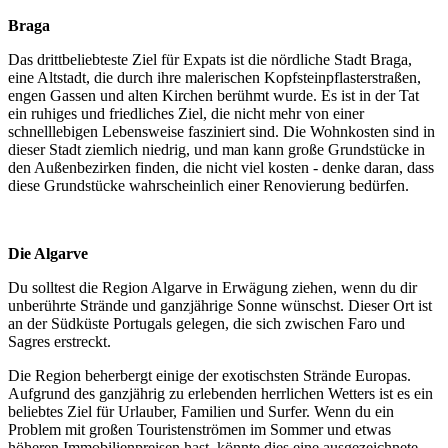
Braga
Das drittbeliebteste Ziel für Expats ist die nördliche Stadt Braga,
eine Altstadt, die durch ihre malerischen Kopfsteinpflasterstraßen,
engen Gassen und alten Kirchen berühmt wurde. Es ist in der Tat
ein ruhiges und friedliches Ziel, die nicht mehr von einer
schnelllebigen Lebensweise fasziniert sind. Die Wohnkosten sind in
dieser Stadt ziemlich niedrig, und man kann große Grundstücke in
den Außenbezirken finden, die nicht viel kosten - denke daran, dass
diese Grundstücke wahrscheinlich einer Renovierung bedürfen.
Die Algarve
Du solltest die Region Algarve in Erwägung ziehen, wenn du dir
unberührte Strände und ganzjährige Sonne wünschst. Dieser Ort ist
an der Südküste Portugals gelegen, die sich zwischen Faro und
Sagres erstreckt.
Die Region beherbergt einige der exotischsten Strände Europas.
Aufgrund des ganzjährig zu erlebenden herrlichen Wetters ist es ein
beliebtes Ziel für Urlauber, Familien und Surfer. Wenn du ein
Problem mit großen Touristenströmen im Sommer und etwas
höheren Immobilienpreisen hast, könnte dies eine ausgezeichnete