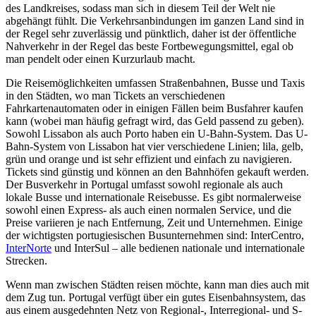
des Landkreises, sodass man sich in diesem Teil der Welt nie
abgehängt fühlt. Die Verkehrsanbindungen im ganzen Land sind in
der Regel sehr zuverlässig und pünktlich, daher ist der öffentliche
Nahverkehr in der Regel das beste Fortbewegungsmittel, egal ob
man pendelt oder einen Kurzurlaub macht.
Die Reisemöglichkeiten umfassen Straßenbahnen, Busse und Taxis
in den Städten, wo man Tickets an verschiedenen
Fahrkartenautomaten oder in einigen Fällen beim Busfahrer kaufen
kann (wobei man häufig gefragt wird, das Geld passend zu geben).
Sowohl Lissabon als auch Porto haben ein U-Bahn-System. Das U-
Bahn-System von Lissabon hat vier verschiedene Linien; lila, gelb,
grün und orange und ist sehr effizient und einfach zu navigieren.
Tickets sind günstig und können an den Bahnhöfen gekauft werden.
Der Busverkehr in Portugal umfasst sowohl regionale als auch
lokale Busse und internationale Reisebusse. Es gibt normalerweise
sowohl einen Express- als auch einen normalen Service, und die
Preise variieren je nach Entfernung, Zeit und Unternehmen. Einige
der wichtigsten portugiesischen Busunternehmen sind: InterCentro,
InterNorte
und InterSul – alle bedienen nationale und internationale
Strecken.
Wenn man zwischen Städten reisen möchte, kann man dies auch mit
dem Zug tun. Portugal verfügt über ein gutes Eisenbahnsystem, das
aus einem ausgedehnten Netz von Regional-, Interregional- und S-