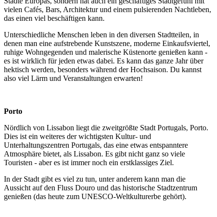
Städte Europas, sondern hat auch ein geschäftiges Stadtgefühl mit
vielen Cafés, Bars, Architektur und einem pulsierenden Nachtleben,
das einen viel beschäftigen kann.
Unterschiedliche Menschen leben in den diversen Stadtteilen, in
denen man eine aufstrebende Kunstszene, moderne Einkaufsviertel,
ruhige Wohngegenden und malerische Küstenorte genießen kann -
es ist wirklich für jeden etwas dabei. Es kann das ganze Jahr über
hektisch werden, besonders während der Hochsaison. Du kannst
also viel Lärm und Veranstaltungen erwarten!
Porto
Nördlich von Lissabon liegt die zweitgrößte Stadt Portugals, Porto.
Dies ist ein weiteres der wichtigsten Kultur- und
Unterhaltungszentren Portugals, das eine etwas entspanntere
Atmosphäre bietet, als Lissabon. Es gibt nicht ganz so viele
Touristen - aber es ist immer noch ein erstklassiges Ziel.
In der Stadt gibt es viel zu tun, unter anderem kann man die
Aussicht auf den Fluss Douro und das historische Stadtzentrum
genießen (das heute zum UNESCO-Weltkulturerbe gehört).