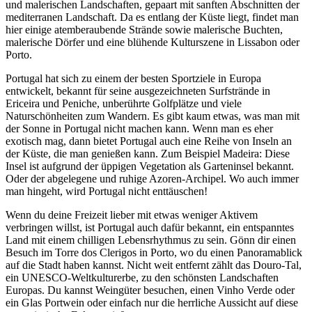
und malerischen Landschaften, gepaart mit sanften Abschnitten der
mediterranen Landschaft. Da es entlang der Küste liegt, findet man
hier einige atemberaubende Strände sowie malerische Buchten,
malerische Dörfer und eine blühende Kulturszene in Lissabon oder
Porto.
Portugal hat sich zu einem der besten Sportziele in Europa
entwickelt, bekannt für seine ausgezeichneten Surfstrände in
Ericeira und Peniche, unberührte Golfplätze und viele
Naturschönheiten zum Wandern. Es gibt kaum etwas, was man mit
der Sonne in Portugal nicht machen kann. Wenn man es eher
exotisch mag, dann bietet Portugal auch eine Reihe von Inseln an
der Küste, die man genießen kann. Zum Beispiel Madeira: Diese
Insel ist aufgrund der üppigen Vegetation als Garteninsel bekannt.
Oder der abgelegene und ruhige Azoren-Archipel. Wo auch immer
man hingeht, wird Portugal nicht enttäuschen!
Wenn du deine Freizeit lieber mit etwas weniger Aktivem
verbringen willst, ist Portugal auch dafür bekannt, ein entspanntes
Land mit einem chilligen Lebensrhythmus zu sein. Gönn dir einen
Besuch im Torre dos Clerigos in Porto, wo du einen Panoramablick
auf die Stadt haben kannst. Nicht weit entfernt zählt das Douro-Tal,
ein UNESCO-Weltkulturerbe, zu den schönsten Landschaften
Europas. Du kannst Weingüter besuchen, einen Vinho Verde oder
ein Glas Portwein oder einfach nur die herrliche Aussicht auf diese