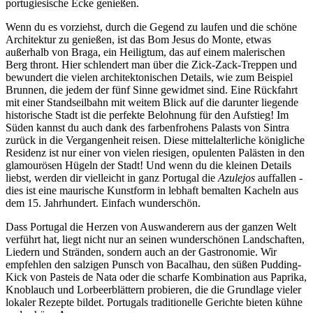
portugiesische Ecke genießen.
Wenn du es vorziehst, durch die Gegend zu laufen und die schöne
Architektur zu genießen, ist das Bom Jesus do Monte, etwas
außerhalb von Braga, ein Heiligtum, das auf einem malerischen
Berg thront. Hier schlendert man über die Zick-Zack-Treppen und
bewundert die vielen architektonischen Details, wie zum Beispiel
Brunnen, die jedem der fünf Sinne gewidmet sind. Eine Rückfahrt
mit einer Standseilbahn mit weitem Blick auf die darunter liegende
historische Stadt ist die perfekte Belohnung für den Aufstieg! Im
Süden kannst du auch dank des farbenfrohens Palasts von Sintra
zurück in die Vergangenheit reisen. Diese mittelalterliche königliche
Residenz ist nur einer von vielen riesigen, opulenten Palästen in den
glamourösen Hügeln der Stadt! Und wenn du die kleinen Details
liebst, werden dir vielleicht in ganz Portugal die
Azulejos
auffallen -
dies ist eine maurische Kunstform in lebhaft bemalten Kacheln aus
dem 15. Jahrhundert. Einfach wunderschön.
Dass Portugal die Herzen von Auswanderern aus der ganzen Welt
verführt hat, liegt nicht nur an seinen wunderschönen Landschaften,
Liedern und Stränden, sondern auch an der Gastronomie. Wir
empfehlen den salzigen Punsch von Bacalhau, den süßen Pudding-
Kick von Pasteis de Nata oder die scharfe Kombination aus Paprika,
Knoblauch und Lorbeerblättern probieren, die die Grundlage vieler
lokaler Rezepte bildet. Portugals traditionelle Gerichte bieten kühne