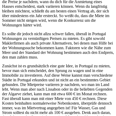
die Preise je nachdem, wann du dich für die Anmietung eines
Hauses entscheidest, stark variieren können. Wenn du langfristig
bleiben möchtest, schließt du am besten einen Vertrag ab, der sich
über mindestens ein Jahr erstreckt. So weißt du, dass die Miete im
Sommer nicht steigen wird, wenn die Konkurrenz um die
Wohnungen härter wird.
Es sollte dir jedoch nicht allzu schwer fallen, überall in Portugal
Wohnungen zu vernünftigen Preisen zu mieten. Es gibt sowohl
Maklerfirmen als auch private Alternativen, bei denen man Hilfe bei
der Wohnungssuche bekommen kann. Faktoren wie die Nähe zum
Meer und der Standard der Wohnung bestimmen auch den Endpreis,
den man zahlen muss.
Zunächst ist es grundsätzlich eine gute Idee, in Portugal zu mieten,
bevor man sich entscheidet, den Sprung zu wagen und in eine
Immobilie zu investieren. Auf diese Weise kannst man verschiedene
Städte in Portugal erkunden und ist nicht an ein bestimmtes Gebiet
gebunden. Die Mietpreise variieren je nachdem, wo man im Land
lebt. Wenn man aber nach Lissabon oder in die beliebten Gegenden
der Algarve ziehet, kann man mit etwa 600 € im Monat rechnen.
Fast überall kann man mit einer Miete von 450 € rechnen. Diese
Kosten beinhalten normalerweise Nebenkosten, überprüfe dennoch
immer, was im Mietvertrag angegeben ist! Für Wasser, Gas und
Strom solltest du nicht mehr als 100 € ausgeben. Denk auch daran,