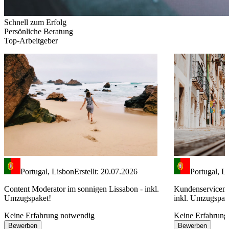
Schnell zum Erfolg
Persönliche Beratung
Top-Arbeitgeber
Portugal, Lisbon
Erstellt: 20.07.2026
Portugal, L
Content Moderator im sonnigen Lissabon - inkl.
Kundenservicemit
Umzugspaket!
inkl. Umzugspak
Keine Erfahrung notwendig
Keine Erfahrung
Bewerben
Bewerben