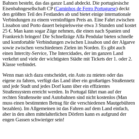
Bahnen besteht, das das ganze Land abdeckt. Die portugiesische
Eisenbahngesellschaft CP (
Caminhos de Ferro Portuguese
) deckt
den größten Teil des Festlandes ab und bietet einige internationale
Verbindungen zu einem vernünftigen Preis an. Eine Fahrt zwischen
Lissabon und Porto dauert beispielsweise etwa 3 Stunden und kostet
25 €. Man kann sogar Züge nehmen, die einen nach Spanien und
Frankreich bringen! Die Schnellzüge Alfa Pendular bieten schnelle
und komfortable Verbindungen zwischen Lissabon und der Algarve
sowie zwischen verschiedenen Zielen im Norden. Es gibt auch
einen Intercity-Service, The Intercidades, der im ganzen Land
verkehrt und viele der wichtigsten Städte mit Tickets der 1. oder 2.
Klasse verbindet.
Wenn man sich dazu entscheidet, ein Auto zu mieten oder das
eigene zu fahren, verfügt das Land über ein großartiges Straßennetz
und jede Stadt und jedes Dorf kann über ein effizientes
Straßensystem erreicht werden. In Portugal fährt man auf der
rechten Straßenseite und Autobahnen sind nicht kostenlos (Man
muss einen bestimmten Betrag für die verschiedenen Mautgebühren
bezahlen). Im Allgemeinen ist das Fahren auf dem Land einfach,
aber in den alten mittelalterlichen Dörfern kann es aufgrund der
engen Gassen schwieriger sein!