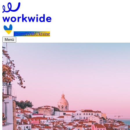
#StandWithUkraine
Menü