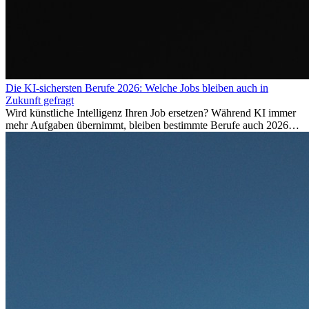
Die KI-sichersten Berufe 2026: Welche Jobs bleiben auch in
Zukunft gefragt
Wird künstliche Intelligenz Ihren Job ersetzen? Während KI immer
mehr Aufgaben übernimmt, bleiben bestimmte Berufe auch 2026
stark gefragt. Erfahren Sie, welche Tätigkeiten als besonders
zukunftssicher gelten, welche Fähigkeiten langfristig gefragt bleiben
und warum viele dieser Berufe attraktive Karrierechancen im
Ausland bieten.