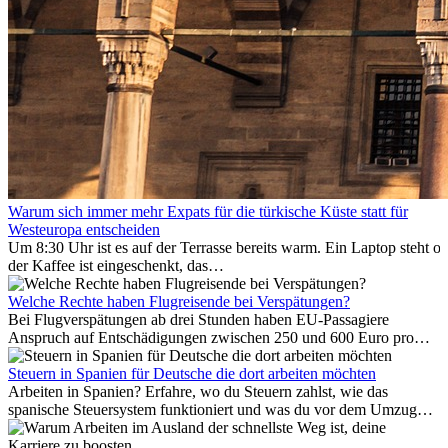
Warum sich immer mehr Expats für die türkische Küste statt für
Westeuropa entscheiden
Um 8:30 Uhr ist es auf der Terrasse bereits warm. Ein Laptop steht of
der Kaffee ist eingeschenkt, das
Meer ist nur wenige Meter entfernt. Für viele Expats in
Antalya ist das kein Urlaub. So beginnt ihr Alltag.
Welche Rechte haben Flugreisende bei Verspätungen?
Bei Flugverspätungen ab drei Stunden haben EU-Passagiere
Anspruch auf Entschädigungen zwischen 250 und 600 Euro pro
Person – gestaffelt nach Flugdistanz. Zusätzlich können entstandene
Folgekosten wie Hotelübernachtungen oder verpasste
Steuern in Spanien für Deutsche die dort arbeiten möchten
Anschlussflüge erstattet werden. Bereits ab zwei Stunden
Arbeiten in Spanien? Erfahre, wo du Steuern zahlst, wie das
Verspätung muss die Airline Verpflegung und
spanische Steuersystem funktioniert und was du vor dem Umzug
Kommunikationsmöglichkeiten bereitstellen. Verweigert die
beachten musst.
Fluggesellschaft die Zahlung, ist das nicht das letzte Wort: