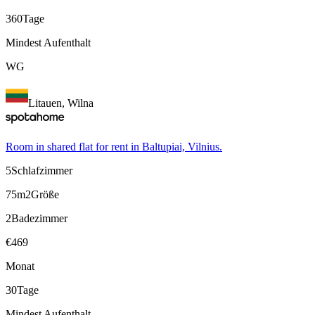
360
Tage
Mindest Aufenthalt
WG
Litauen, Wilna
Room in shared flat for rent in Baltupiai, Vilnius.
5
Schlafzimmer
75m2
Größe
2
Badezimmer
€
469
Monat
30
Tage
Mindest Aufenthalt