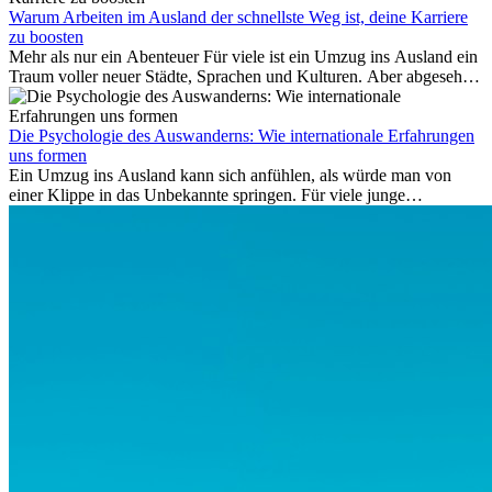
Schlichtungsstellen und spezialisierte Portale helfen kostenlos oder
Warum Arbeiten im Ausland der schnellste Weg ist, deine Karriere
auf Provisionsbasis weiter. Ansprüche verjähren in Deutschland erst
zu boosten
Mehr als nur ein Abenteuer Für viele ist ein Umzug ins Ausland ein
nach drei Jahren.
Traum voller neuer Städte, Sprachen und Kulturen. Aber abgesehen
vom Abenteuer ist Arbeiten im...
Die Psychologie des Auswanderns: Wie internationale Erfahrungen
uns formen
Ein Umzug ins Ausland kann sich anfühlen, als würde man von
einer Klippe in das Unbekannte springen. Für viele junge
Berufstätige löst der Gedanke, Freunde, Familie und vertraute
Routinen hinter sich zu lassen, zunächst Angst aus. Doch
Forschungen zeigen, dass diese Sorgen oft übertrieben sind – und
dass das Leben im Ausland dein Leben auf tiefgreifende Weise
verändern kann, sowohl subtil als auch deutlich spürbar.