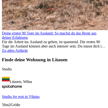
Deine ersten 90 Tage im Ausland: So machst du das Beste aus
deiner Erfahrung
Für die Arbeit ins Ausland zu gehen, ist spannend. Die ersten 90
Tage im Ausland können aber auch intensiv sein. Du musst dich in
einem neuen Job einfinden, ein soziales Umfeld aufbauen, die
Zu allen Artikeln
Kultur verstehen und mit Heimweh umgehen. Dieser Expat-Guide
zeigt dir, wie du deine ersten Monate im Ausland optimal nutzt,
Finde deine Wohnung in Litauen
damit du beruflich erfolgreich bist und dich persönlich
weiterentwickelst. Wenn du diese Tipps berücksichtigst, fällt dir das
Studio
Arbeiten im Ausland leichter und du kannst deine
Auslandserfahrung von Anfang an genießen.
Litauen, Wilna
Studio for rent in Vilnius
56m2
Größe