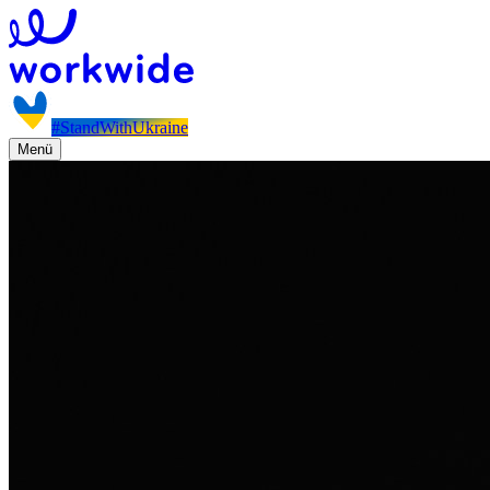
#StandWithUkraine
Menü