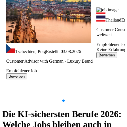
Thailand
Ers
Customer Consul
weltweit
Empfohlener Jo
Keine Erfahrung
Tschechien, Prag
Erstellt: 03.08.2026
Bewerben
Customer Advisor with German - Luxury Brand
Empfohlener Job
Bewerben
Item
1
Die KI-sichersten Berufe 2026:
of
9
Welche Jobs bleiben auch in