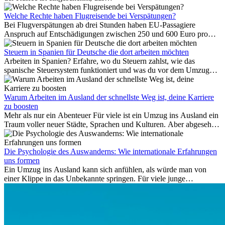
Meer ist nur wenige Meter entfernt. Für viele Expats in
Antalya ist das kein Urlaub. So beginnt ihr Alltag.
Welche Rechte haben Flugreisende bei Verspätungen?
Bei Flugverspätungen ab drei Stunden haben EU-Passagiere
Anspruch auf Entschädigungen zwischen 250 und 600 Euro pro
Person – gestaffelt nach Flugdistanz. Zusätzlich können entstandene
Folgekosten wie Hotelübernachtungen oder verpasste
Steuern in Spanien für Deutsche die dort arbeiten möchten
Anschlussflüge erstattet werden. Bereits ab zwei Stunden
Arbeiten in Spanien? Erfahre, wo du Steuern zahlst, wie das
Verspätung muss die Airline Verpflegung und
spanische Steuersystem funktioniert und was du vor dem Umzug
Kommunikationsmöglichkeiten bereitstellen. Verweigert die
beachten musst.
Fluggesellschaft die Zahlung, ist das nicht das letzte Wort:
Schlichtungsstellen und spezialisierte Portale helfen kostenlos oder
Warum Arbeiten im Ausland der schnellste Weg ist, deine Karriere
auf Provisionsbasis weiter. Ansprüche verjähren in Deutschland erst
zu boosten
Mehr als nur ein Abenteuer Für viele ist ein Umzug ins Ausland ein
nach drei Jahren.
Traum voller neuer Städte, Sprachen und Kulturen. Aber abgesehen
vom Abenteuer ist Arbeiten im...
Die Psychologie des Auswanderns: Wie internationale Erfahrungen
uns formen
Ein Umzug ins Ausland kann sich anfühlen, als würde man von
einer Klippe in das Unbekannte springen. Für viele junge
Berufstätige löst der Gedanke, Freunde, Familie und vertraute
Routinen hinter sich zu lassen, zunächst Angst aus. Doch
Forschungen zeigen, dass diese Sorgen oft übertrieben sind – und
dass das Leben im Ausland dein Leben auf tiefgreifende Weise
verändern kann, sowohl subtil als auch deutlich spürbar.