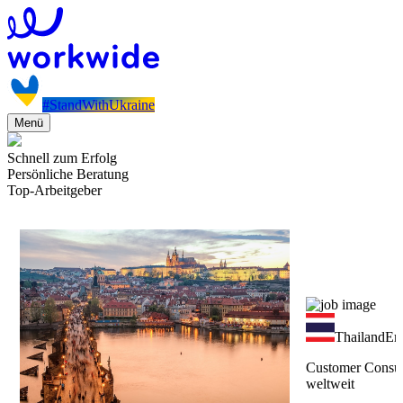
#StandWithUkraine
Menü
Schnell zum Erfolg
Persönliche Beratung
Top-Arbeitgeber
Thailand
Ers
Customer Consul
weltweit