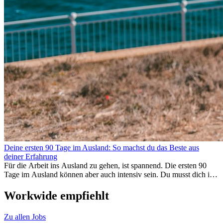
Deine ersten 90 Tage im Ausland: So machst du das Beste aus
deiner Erfahrung
Für die Arbeit ins Ausland zu gehen, ist spannend. Die ersten 90
Tage im Ausland können aber auch intensiv sein. Du musst dich in
einem neuen Job einfinden, ein soziales Umfeld aufbauen, die
Kultur verstehen und mit Heimweh umgehen. Dieser Expat-Guide
Workwide empfiehlt
zeigt dir, wie du deine ersten Monate im Ausland optimal nutzt,
damit du beruflich erfolgreich bist und dich persönlich
Zu allen Jobs
weiterentwickelst. Wenn du diese Tipps berücksichtigst, fällt dir das