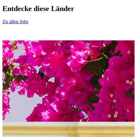
Item
1
Entdecke diese
Länder
of
9
Zu allen Jobs