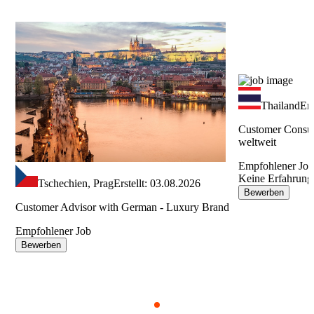
Arbeiten im Ausland leichter und du kannst deine
Auslandserfahrung von Anfang an genießen.
Thailand
Ers
Customer Consul
weltweit
Empfohlener Jo
Keine Erfahrung
Tschechien, Prag
Erstellt: 03.08.2026
Bewerben
Customer Advisor with German - Luxury Brand
Empfohlener Job
Bewerben