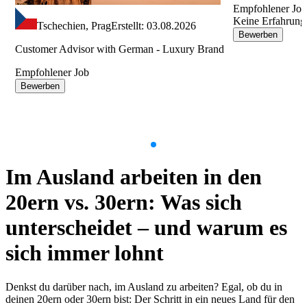
Empfohlener Jo
Keine Erfahrung
Tschechien, Prag
Erstellt: 03.08.2026
Bewerben
Customer Advisor with German - Luxury Brand
Empfohlener Job
Bewerben
Item
1
Im Ausland arbeiten in den
of
9
20ern vs. 30ern: Was sich
unterscheidet – und warum es
sich immer lohnt
Denkst du darüber nach, im Ausland zu arbeiten? Egal, ob du in
deinen 20ern oder 30ern bist: Der Schritt in ein neues Land für den