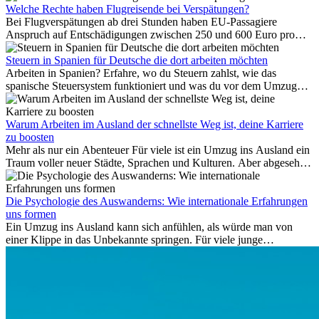
Antalya ist das kein Urlaub. So beginnt ihr Alltag.
Welche Rechte haben Flugreisende bei Verspätungen?
Bei Flugverspätungen ab drei Stunden haben EU-Passagiere
Anspruch auf Entschädigungen zwischen 250 und 600 Euro pro
Person – gestaffelt nach Flugdistanz. Zusätzlich können entstandene
Folgekosten wie Hotelübernachtungen oder verpasste
Steuern in Spanien für Deutsche die dort arbeiten möchten
Anschlussflüge erstattet werden. Bereits ab zwei Stunden
Arbeiten in Spanien? Erfahre, wo du Steuern zahlst, wie das
Verspätung muss die Airline Verpflegung und
spanische Steuersystem funktioniert und was du vor dem Umzug
Kommunikationsmöglichkeiten bereitstellen. Verweigert die
beachten musst.
Fluggesellschaft die Zahlung, ist das nicht das letzte Wort:
Schlichtungsstellen und spezialisierte Portale helfen kostenlos oder
Warum Arbeiten im Ausland der schnellste Weg ist, deine Karriere
auf Provisionsbasis weiter. Ansprüche verjähren in Deutschland erst
zu boosten
Mehr als nur ein Abenteuer Für viele ist ein Umzug ins Ausland ein
nach drei Jahren.
Traum voller neuer Städte, Sprachen und Kulturen. Aber abgesehen
vom Abenteuer ist Arbeiten im...
Die Psychologie des Auswanderns: Wie internationale Erfahrungen
uns formen
Ein Umzug ins Ausland kann sich anfühlen, als würde man von
einer Klippe in das Unbekannte springen. Für viele junge
Berufstätige löst der Gedanke, Freunde, Familie und vertraute
Routinen hinter sich zu lassen, zunächst Angst aus. Doch
Forschungen zeigen, dass diese Sorgen oft übertrieben sind – und
dass das Leben im Ausland dein Leben auf tiefgreifende Weise
verändern kann, sowohl subtil als auch deutlich spürbar.