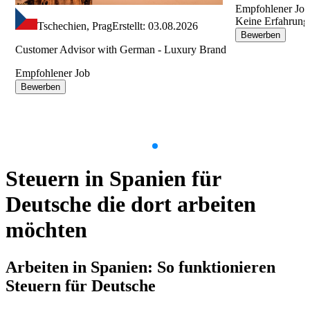
Empfohlener Jo
Keine Erfahrung
Tschechien, Prag
Erstellt: 03.08.2026
Bewerben
Customer Advisor with German - Luxury Brand
Empfohlener Job
Bewerben
Item
1
Steuern in Spanien für
of
9
Deutsche die dort arbeiten
möchten
Arbeiten in Spanien: So funktionieren
Steuern für Deutsche