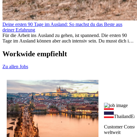
Deine ersten 90 Tage im Ausland: So machst du das Beste aus
deiner Erfahrung
Für die Arbeit ins Ausland zu gehen, ist spannend. Die ersten 90
Tage im Ausland können aber auch intensiv sein. Du musst dich in
einem neuen Job einfinden, ein soziales Umfeld aufbauen, die
Kultur verstehen und mit Heimweh umgehen. Dieser Expat-Guide
Workwide empfiehlt
zeigt dir, wie du deine ersten Monate im Ausland optimal nutzt,
damit du beruflich erfolgreich bist und dich persönlich
Zu allen Jobs
weiterentwickelst. Wenn du diese Tipps berücksichtigst, fällt dir das
Arbeiten im Ausland leichter und du kannst deine
Auslandserfahrung von Anfang an genießen.
Thailand
Ers
Customer Consul
weltweit