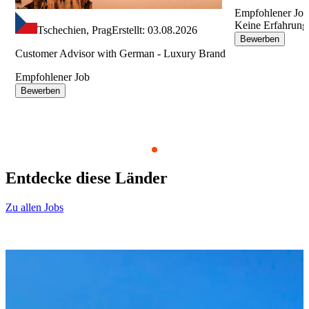
Empfohlener Jo
Keine Erfahrung
Tschechien, Prag
Erstellt: 03.08.2026
Bewerben
Customer Advisor with German - Luxury Brand
Empfohlener Job
Bewerben
Item
1
Entdecke diese
Länder
of
9
Zu allen Jobs