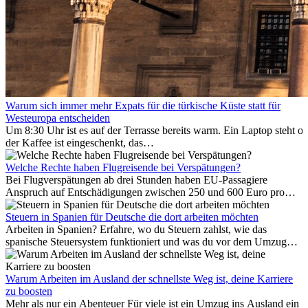
Warum sich immer mehr Expats für die türkische Küste statt für
Westeuropa entscheiden
Um 8:30 Uhr ist es auf der Terrasse bereits warm. Ein Laptop steht of
der Kaffee ist eingeschenkt, das
Meer ist nur wenige Meter entfernt. Für viele Expats in
Antalya ist das kein Urlaub. So beginnt ihr Alltag.
Welche Rechte haben Flugreisende bei Verspätungen?
Bei Flugverspätungen ab drei Stunden haben EU-Passagiere
Anspruch auf Entschädigungen zwischen 250 und 600 Euro pro
Person – gestaffelt nach Flugdistanz. Zusätzlich können entstandene
Folgekosten wie Hotelübernachtungen oder verpasste
Steuern in Spanien für Deutsche die dort arbeiten möchten
Anschlussflüge erstattet werden. Bereits ab zwei Stunden
Arbeiten in Spanien? Erfahre, wo du Steuern zahlst, wie das
Verspätung muss die Airline Verpflegung und
spanische Steuersystem funktioniert und was du vor dem Umzug
Kommunikationsmöglichkeiten bereitstellen. Verweigert die
beachten musst.
Fluggesellschaft die Zahlung, ist das nicht das letzte Wort:
Schlichtungsstellen und spezialisierte Portale helfen kostenlos oder
Warum Arbeiten im Ausland der schnellste Weg ist, deine Karriere
auf Provisionsbasis weiter. Ansprüche verjähren in Deutschland erst
zu boosten
Mehr als nur ein Abenteuer Für viele ist ein Umzug ins Ausland ein
nach drei Jahren.