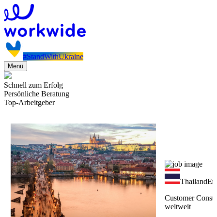
#StandWithUkraine
Menü
Schnell zum Erfolg
Persönliche Beratung
Top-Arbeitgeber
Thailand
Ers
Customer Consul
weltweit