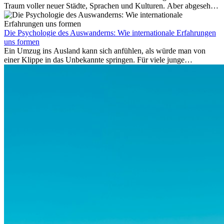
Traum voller neuer Städte, Sprachen und Kulturen. Aber abgesehen
vom Abenteuer ist Arbeiten im...
Die Psychologie des Auswanderns: Wie internationale Erfahrungen
uns formen
Ein Umzug ins Ausland kann sich anfühlen, als würde man von
einer Klippe in das Unbekannte springen. Für viele junge
Berufstätige löst der Gedanke, Freunde, Familie und vertraute
Routinen hinter sich zu lassen, zunächst Angst aus. Doch
Forschungen zeigen, dass diese Sorgen oft übertrieben sind – und
dass das Leben im Ausland dein Leben auf tiefgreifende Weise
verändern kann, sowohl subtil als auch deutlich spürbar.