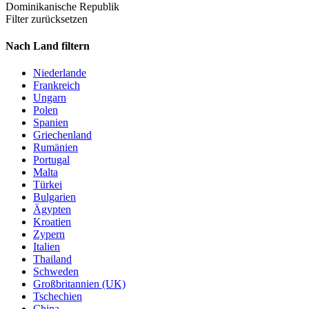
Dominikanische Republik
Filter zurücksetzen
Nach Land filtern
Niederlande
Frankreich
Ungarn
Polen
Spanien
Griechenland
Rumänien
Portugal
Malta
Türkei
Bulgarien
Ägypten
Kroatien
Zypern
Italien
Thailand
Schweden
Großbritannien (UK)
Tschechien
China