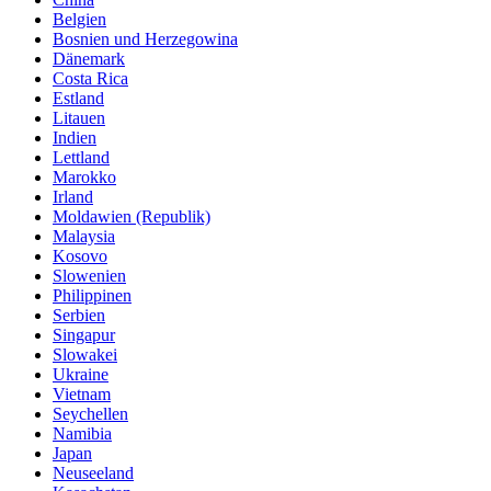
Belgien
Bosnien und Herzegowina
Dänemark
Costa Rica
Estland
Litauen
Indien
Lettland
Marokko
Irland
Moldawien (Republik)
Malaysia
Kosovo
Slowenien
Philippinen
Serbien
Singapur
Slowakei
Ukraine
Vietnam
Seychellen
Namibia
Japan
Neuseeland