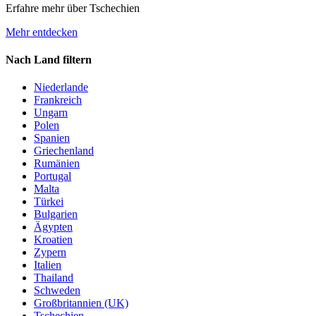
Erfahre mehr über Tschechien
Mehr entdecken
Nach Land filtern
Niederlande
Frankreich
Ungarn
Polen
Spanien
Griechenland
Rumänien
Portugal
Malta
Türkei
Bulgarien
Ägypten
Kroatien
Zypern
Italien
Thailand
Schweden
Großbritannien (UK)
Tschechien