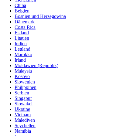
China
Belgien
Bosnien und Herzegowina
Dänemark
Costa Rica
Estland
Litauen
Indien
Lettland
Marokko
Irland
Moldawien (Republik)
Malaysia
Kosovo
Slowenien
Philippinen
Serbien
Singapur
Slowakei
Ukraine
Vietnam
Malediven
Seychellen
Namibia