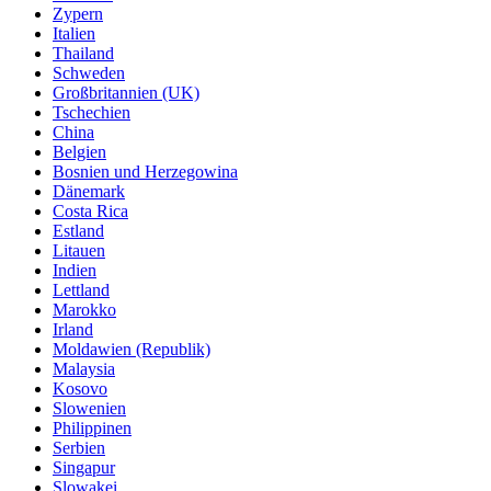
Zypern
Italien
Thailand
Schweden
Großbritannien (UK)
Tschechien
China
Belgien
Bosnien und Herzegowina
Dänemark
Costa Rica
Estland
Litauen
Indien
Lettland
Marokko
Irland
Moldawien (Republik)
Malaysia
Kosovo
Slowenien
Philippinen
Serbien
Singapur
Slowakei