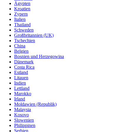
Ägypten
Kroatien
Zypern
Italien
Thailand
Schweden
Großbritannien (UK)
Tschechien
China
Belgien
Bosnien und Herzegowina
Dänemark
Costa Rica
Estland
Litauen
Indien
Lettland
Marokko
Irland
Moldawien (Republik)
Malaysia
Kosovo
Slowenien
Philippinen
Serbien