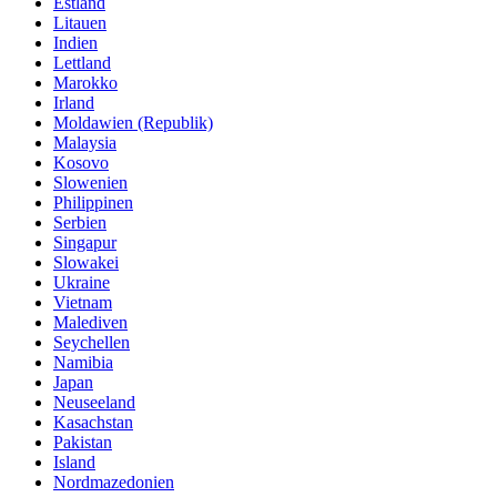
Estland
Litauen
Indien
Lettland
Marokko
Irland
Moldawien (Republik)
Malaysia
Kosovo
Slowenien
Philippinen
Serbien
Singapur
Slowakei
Ukraine
Vietnam
Malediven
Seychellen
Namibia
Japan
Neuseeland
Kasachstan
Pakistan
Island
Nordmazedonien