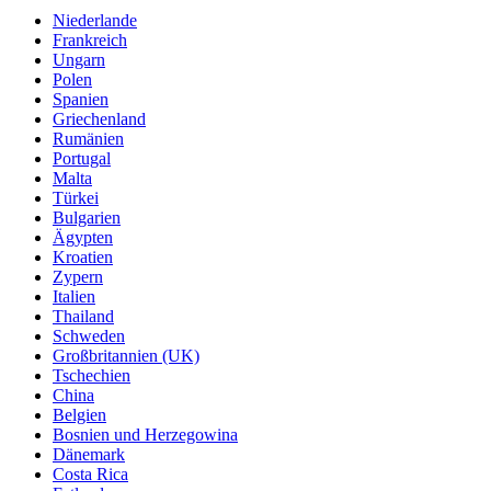
Niederlande
Frankreich
Ungarn
Polen
Spanien
Griechenland
Rumänien
Portugal
Malta
Türkei
Bulgarien
Ägypten
Kroatien
Zypern
Italien
Thailand
Schweden
Großbritannien (UK)
Tschechien
China
Belgien
Bosnien und Herzegowina
Dänemark
Costa Rica