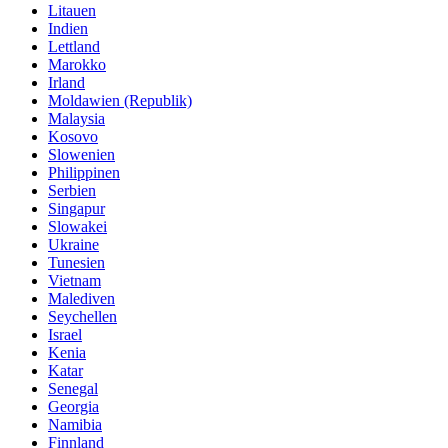
Litauen
Indien
Lettland
Marokko
Irland
Moldawien (Republik)
Malaysia
Kosovo
Slowenien
Philippinen
Serbien
Singapur
Slowakei
Ukraine
Tunesien
Vietnam
Malediven
Seychellen
Israel
Kenia
Katar
Senegal
Georgia
Namibia
Finnland