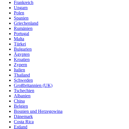
Frankreich
Ungarn
Polen
Spanien
Griechenland
Rumänien
Portugal
Malta
Türkei
Bulgarien
Ägypten
Kroatien
Zypern
Italien
Thailand
Schweden
Großbritannien (UK)
Tschechien
Albanien
China
Belgien
Bosnien und Herzegowina
Dänemark
Costa Rica
Estland