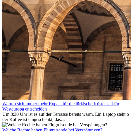
Warum sich immer mehr Expats für die türkische Küste statt für
Westeuropa entscheiden
Um 8:30 Uhr ist es auf der Terrasse bereits warm. Ein Laptop steht of
der Kaffee ist eingeschenkt, das
Meer ist nur wenige Meter entfernt. Für viele Expats in
Antalya ist das kein Urlaub. So beginnt ihr Alltag.
Welche Rechte haben Flugreisende bei Verspätungen?