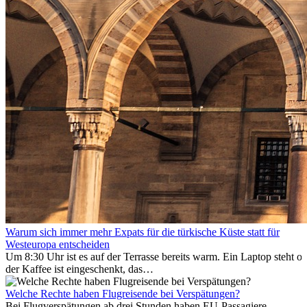
Warum sich immer mehr Expats für die türkische Küste statt für
Westeuropa entscheiden
Um 8:30 Uhr ist es auf der Terrasse bereits warm. Ein Laptop steht of
der Kaffee ist eingeschenkt, das
Meer ist nur wenige Meter entfernt. Für viele Expats in
Antalya ist das kein Urlaub. So beginnt ihr Alltag.
Welche Rechte haben Flugreisende bei Verspätungen?
Bei Flugverspätungen ab drei Stunden haben EU-Passagiere