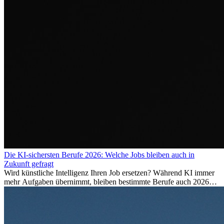
Die KI-sichersten Berufe 2026: Welche Jobs bleiben auch in
Zukunft gefragt
Wird künstliche Intelligenz Ihren Job ersetzen? Während KI immer
mehr Aufgaben übernimmt, bleiben bestimmte Berufe auch 2026
stark gefragt. Erfahren Sie, welche Tätigkeiten als besonders
zukunftssicher gelten, welche Fähigkeiten langfristig gefragt bleiben
und warum viele dieser Berufe attraktive Karrierechancen im
Ausland bieten.