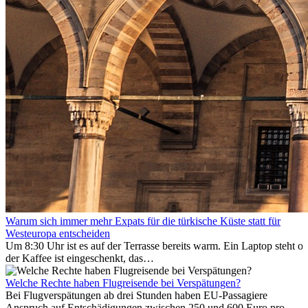
Warum sich immer mehr Expats für die türkische Küste statt für
Westeuropa entscheiden
Um 8:30 Uhr ist es auf der Terrasse bereits warm. Ein Laptop steht of
der Kaffee ist eingeschenkt, das
Meer ist nur wenige Meter entfernt. Für viele Expats in
Antalya ist das kein Urlaub. So beginnt ihr Alltag.
Welche Rechte haben Flugreisende bei Verspätungen?
Bei Flugverspätungen ab drei Stunden haben EU-Passagiere
Anspruch auf Entschädigungen zwischen 250 und 600 Euro pro