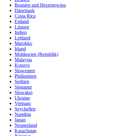
Bosnien und Herzegowina
Dänemark
Costa Rica
Estland
Litauen
Indien
Lettland
Marokko
Irland
Moldawien (Republik)
Malaysia
Kosovo
Slowenien
Philippinen
Serbien
Singapur
Slowakei
Ukraine
Vietnam
Seychellen
Namibia
Japan
Neuseeland
Kasachstan