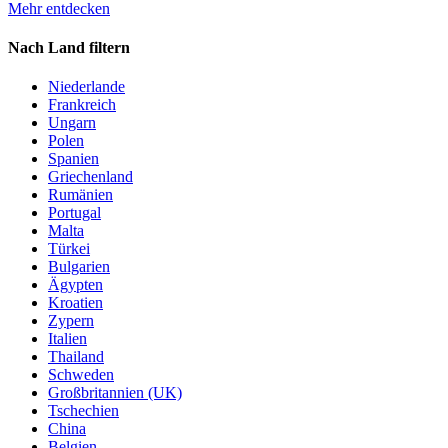
Mehr entdecken
Nach Land filtern
Niederlande
Frankreich
Ungarn
Polen
Spanien
Griechenland
Rumänien
Portugal
Malta
Türkei
Bulgarien
Ägypten
Kroatien
Zypern
Italien
Thailand
Schweden
Großbritannien (UK)
Tschechien
China
Belgien