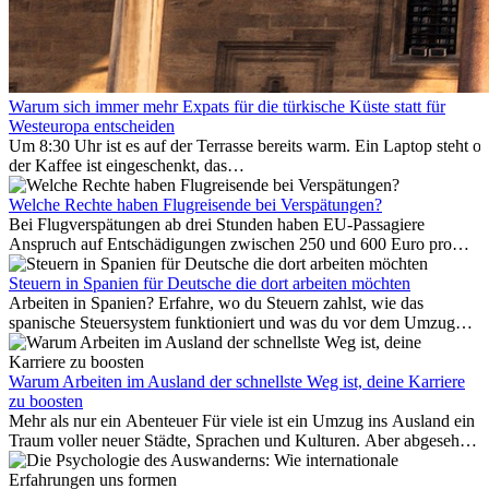
Warum sich immer mehr Expats für die türkische Küste statt für
Westeuropa entscheiden
Um 8:30 Uhr ist es auf der Terrasse bereits warm. Ein Laptop steht of
der Kaffee ist eingeschenkt, das
Meer ist nur wenige Meter entfernt. Für viele Expats in
Antalya ist das kein Urlaub. So beginnt ihr Alltag.
Welche Rechte haben Flugreisende bei Verspätungen?
Bei Flugverspätungen ab drei Stunden haben EU-Passagiere
Anspruch auf Entschädigungen zwischen 250 und 600 Euro pro
Person – gestaffelt nach Flugdistanz. Zusätzlich können entstandene
Folgekosten wie Hotelübernachtungen oder verpasste
Steuern in Spanien für Deutsche die dort arbeiten möchten
Anschlussflüge erstattet werden. Bereits ab zwei Stunden
Arbeiten in Spanien? Erfahre, wo du Steuern zahlst, wie das
Verspätung muss die Airline Verpflegung und
spanische Steuersystem funktioniert und was du vor dem Umzug
Kommunikationsmöglichkeiten bereitstellen. Verweigert die
beachten musst.
Fluggesellschaft die Zahlung, ist das nicht das letzte Wort:
Schlichtungsstellen und spezialisierte Portale helfen kostenlos oder
Warum Arbeiten im Ausland der schnellste Weg ist, deine Karriere
auf Provisionsbasis weiter. Ansprüche verjähren in Deutschland erst
zu boosten
Mehr als nur ein Abenteuer Für viele ist ein Umzug ins Ausland ein
nach drei Jahren.
Traum voller neuer Städte, Sprachen und Kulturen. Aber abgesehen
vom Abenteuer ist Arbeiten im...