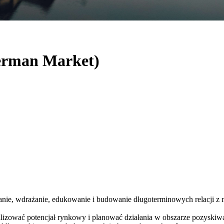
German Market)
nie, wdrażanie, edukowanie i budowanie długoterminowych relacji 
alizować potencjał rynkowy i planować działania w obszarze pozyski