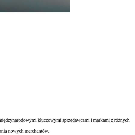
z międzynarodowymi kluczowymi sprzedawcami i markami z różnych
wania nowych merchantów.