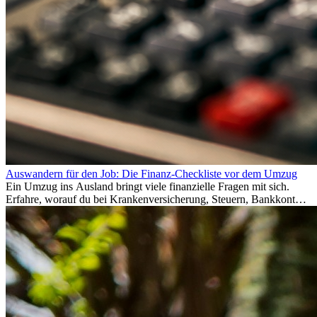
Auswandern für den Job: Die Finanz-Checkliste vor dem Umzug
Ein Umzug ins Ausland bringt viele finanzielle Fragen mit sich.
Erfahre, worauf du bei Krankenversicherung, Steuern, Bankkonto,
Rücklagen und Budgetplanung achten solltest, damit dein Neustart
im Ausland reibungslos gelingt.