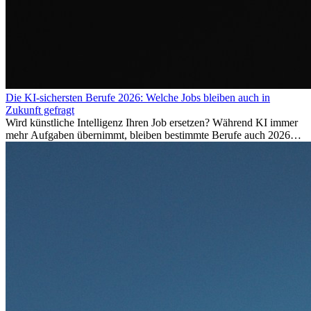
Die KI-sichersten Berufe 2026: Welche Jobs bleiben auch in
Zukunft gefragt
Wird künstliche Intelligenz Ihren Job ersetzen? Während KI immer
mehr Aufgaben übernimmt, bleiben bestimmte Berufe auch 2026
stark gefragt. Erfahren Sie, welche Tätigkeiten als besonders
zukunftssicher gelten, welche Fähigkeiten langfristig gefragt bleiben
und warum viele dieser Berufe attraktive Karrierechancen im
Ausland bieten.