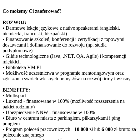
Co możemy Ci zaoferować?
ROZWÓJ:
• Darmowe lekcje językowe z native speakerami (angielski,
niemiecki, francuski, hiszpański)
• Finansowanie szkoleń, konferencji i certyfikacji z topowymi
dostawcami i dofinansowanie do rozwoju (np. studia
podyplomowe)
• Gildie technologiczne (Java, .NET, QA, Agile) i kompetencji
miękkich
• Biblioteka VM.PL
• Możliwość uczestnictwa w programie mentoringowym oraz
zgłaszania swoich własnych pomysłów na rozwój firmy i własny
BENEFITY:
• Multisport
• Luxmed - finansowane w 100% (możliwość rozszerzenia na
pakiet rodzinny)
• Ubezpieczenie NNW - finansowane w 100%
• Biuro w centrum miasta z parkingiem, piłkarzykami i ping
pongiem
• Program poleceń pracowniczych -
10 000
zł lub
6 000
zł brutto za
polecenie znajomego