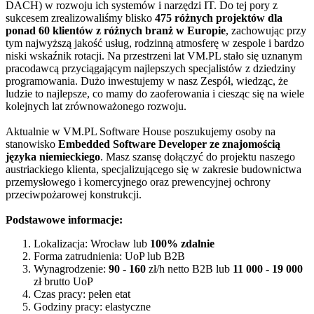
DACH) w rozwoju ich systemów i narzędzi IT. Do tej pory z
sukcesem zrealizowaliśmy blisko
475 różnych projektów dla
ponad 60 klientów
z różnych branż w Europie
, zachowując przy
tym najwyższą jakość usług, rodzinną atmosferę w zespole i bardzo
niski wskaźnik rotacji. Na przestrzeni lat VM.PL stało się uznanym
pracodawcą przyciągającym najlepszych specjalistów z dziedziny
programowania. Dużo inwestujemy w nasz Zespół, wiedząc, że
ludzie to najlepsze, co mamy do zaoferowania i ciesząc się na wiele
kolejnych lat zrównoważonego rozwoju.
Aktualnie w VM.PL Software House poszukujemy osoby na
stanowisko
Embedded Software Developer
ze znajomością
języka niemieckiego
. Masz szansę dołączyć do projektu naszego
austriackiego klienta, specjalizującego się w zakresie budownictwa
przemysłowego i komercyjnego oraz prewencyjnej ochrony
przeciwpożarowej konstrukcji.
Podstawowe informacje:
Lokalizacja: Wrocław lub
100% zdalnie
Forma zatrudnienia: UoP lub B2B
Wynagrodzenie:
90 - 160
zł/h netto B2B lub
11 000 - 19 000
zł brutto UoP
Czas pracy: pełen etat
Godziny pracy: elastyczne