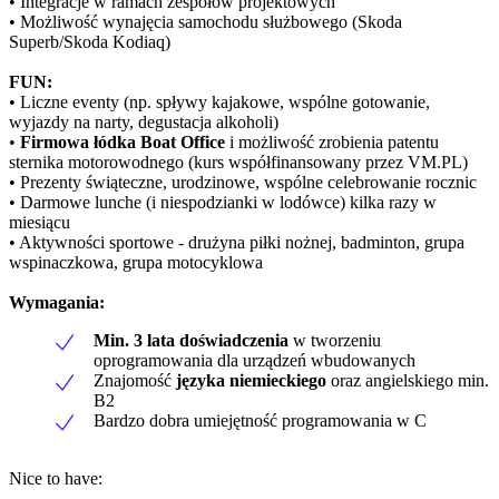
• Integracje w ramach zespołów projektowych
• Możliwość wynajęcia samochodu służbowego (Skoda
Superb/Skoda Kodiaq)
FUN:
• Liczne eventy (np. spływy kajakowe, wspólne gotowanie,
wyjazdy na narty, degustacja alkoholi)
•
Firmowa łódka Boat Office
i możliwość zrobienia patentu
sternika motorowodnego (kurs współfinansowany przez VM.PL)
• Prezenty świąteczne, urodzinowe, wspólne celebrowanie rocznic
• Darmowe lunche (i niespodzianki w lodówce) kilka razy w
miesiącu
• Aktywności sportowe - drużyna piłki nożnej, badminton, grupa
wspinaczkowa, grupa motocyklowa
Wymagania:
Min. 3 lata doświadczenia
w tworzeniu
oprogramowania dla urządzeń wbudowanych
Znajomość
języka niemieckiego
oraz angielskiego min.
B2
Bardzo dobra umiejętność programowania w C
Nice to have: