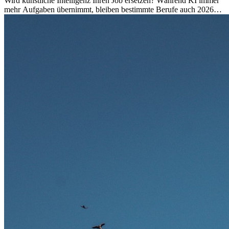
Wird künstliche Intelligenz Ihren Job ersetzen? Während KI immer
mehr Aufgaben übernimmt, bleiben bestimmte Berufe auch 2026
stark gefragt. Erfahren Sie, welche Tätigkeiten als besonders
zukunftssicher gelten, welche Fähigkeiten langfristig gefragt bleiben
und warum viele dieser Berufe attraktive Karrierechancen im
Ausland bieten.