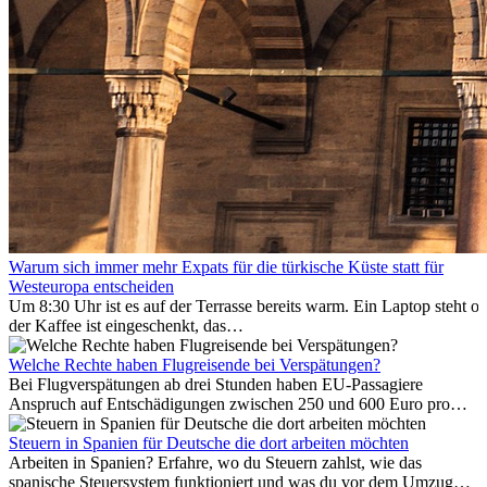
Warum sich immer mehr Expats für die türkische Küste statt für
Westeuropa entscheiden
Um 8:30 Uhr ist es auf der Terrasse bereits warm. Ein Laptop steht of
der Kaffee ist eingeschenkt, das
Meer ist nur wenige Meter entfernt. Für viele Expats in
Antalya ist das kein Urlaub. So beginnt ihr Alltag.
Welche Rechte haben Flugreisende bei Verspätungen?
Bei Flugverspätungen ab drei Stunden haben EU-Passagiere
Anspruch auf Entschädigungen zwischen 250 und 600 Euro pro
Person – gestaffelt nach Flugdistanz. Zusätzlich können entstandene
Folgekosten wie Hotelübernachtungen oder verpasste
Steuern in Spanien für Deutsche die dort arbeiten möchten
Anschlussflüge erstattet werden. Bereits ab zwei Stunden
Arbeiten in Spanien? Erfahre, wo du Steuern zahlst, wie das
Verspätung muss die Airline Verpflegung und
spanische Steuersystem funktioniert und was du vor dem Umzug