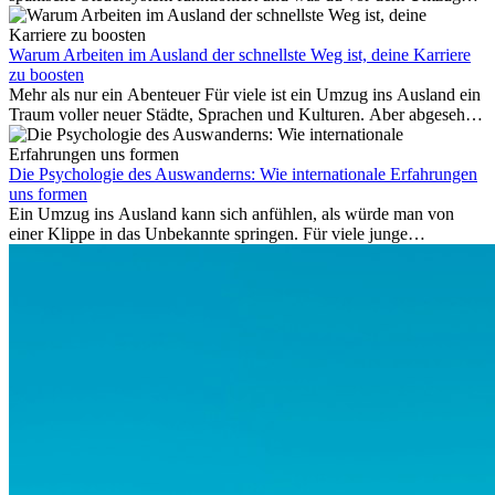
Kommunikationsmöglichkeiten bereitstellen. Verweigert die
beachten musst.
Fluggesellschaft die Zahlung, ist das nicht das letzte Wort:
Schlichtungsstellen und spezialisierte Portale helfen kostenlos oder
Warum Arbeiten im Ausland der schnellste Weg ist, deine Karriere
auf Provisionsbasis weiter. Ansprüche verjähren in Deutschland erst
zu boosten
Mehr als nur ein Abenteuer Für viele ist ein Umzug ins Ausland ein
nach drei Jahren.
Traum voller neuer Städte, Sprachen und Kulturen. Aber abgesehen
vom Abenteuer ist Arbeiten im...
Die Psychologie des Auswanderns: Wie internationale Erfahrungen
uns formen
Ein Umzug ins Ausland kann sich anfühlen, als würde man von
einer Klippe in das Unbekannte springen. Für viele junge
Berufstätige löst der Gedanke, Freunde, Familie und vertraute
Routinen hinter sich zu lassen, zunächst Angst aus. Doch
Forschungen zeigen, dass diese Sorgen oft übertrieben sind – und
dass das Leben im Ausland dein Leben auf tiefgreifende Weise
verändern kann, sowohl subtil als auch deutlich spürbar.