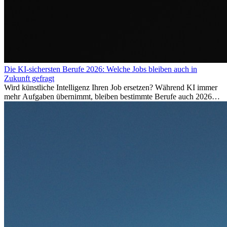
Die KI-sichersten Berufe 2026: Welche Jobs bleiben auch in
Zukunft gefragt
Wird künstliche Intelligenz Ihren Job ersetzen? Während KI immer
mehr Aufgaben übernimmt, bleiben bestimmte Berufe auch 2026
stark gefragt. Erfahren Sie, welche Tätigkeiten als besonders
zukunftssicher gelten, welche Fähigkeiten langfristig gefragt bleiben
und warum viele dieser Berufe attraktive Karrierechancen im
Ausland bieten.