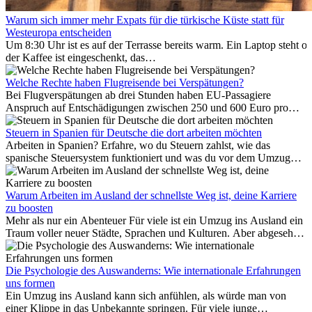
Warum sich immer mehr Expats für die türkische Küste statt für
Westeuropa entscheiden
Um 8:30 Uhr ist es auf der Terrasse bereits warm. Ein Laptop steht of
der Kaffee ist eingeschenkt, das
Meer ist nur wenige Meter entfernt. Für viele Expats in
Antalya ist das kein Urlaub. So beginnt ihr Alltag.
Welche Rechte haben Flugreisende bei Verspätungen?
Bei Flugverspätungen ab drei Stunden haben EU-Passagiere
Anspruch auf Entschädigungen zwischen 250 und 600 Euro pro
Person – gestaffelt nach Flugdistanz. Zusätzlich können entstandene
Folgekosten wie Hotelübernachtungen oder verpasste
Steuern in Spanien für Deutsche die dort arbeiten möchten
Anschlussflüge erstattet werden. Bereits ab zwei Stunden
Arbeiten in Spanien? Erfahre, wo du Steuern zahlst, wie das
Verspätung muss die Airline Verpflegung und
spanische Steuersystem funktioniert und was du vor dem Umzug
Kommunikationsmöglichkeiten bereitstellen. Verweigert die
beachten musst.
Fluggesellschaft die Zahlung, ist das nicht das letzte Wort:
Schlichtungsstellen und spezialisierte Portale helfen kostenlos oder
Warum Arbeiten im Ausland der schnellste Weg ist, deine Karriere
auf Provisionsbasis weiter. Ansprüche verjähren in Deutschland erst
zu boosten
Mehr als nur ein Abenteuer Für viele ist ein Umzug ins Ausland ein
nach drei Jahren.
Traum voller neuer Städte, Sprachen und Kulturen. Aber abgesehen
vom Abenteuer ist Arbeiten im...
Die Psychologie des Auswanderns: Wie internationale Erfahrungen
uns formen
Ein Umzug ins Ausland kann sich anfühlen, als würde man von
einer Klippe in das Unbekannte springen. Für viele junge