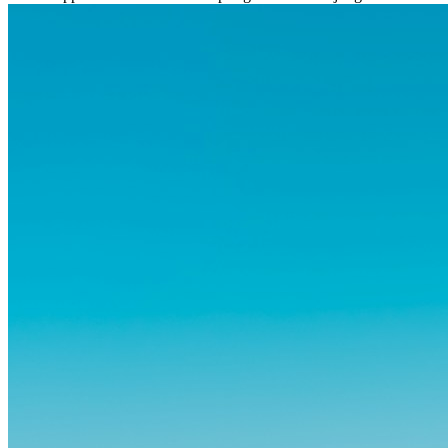
Berufstätige löst der Gedanke, Freunde, Familie und vertraute
Routinen hinter sich zu lassen, zunächst Angst aus. Doch
Forschungen zeigen, dass diese Sorgen oft übertrieben sind – und
dass das Leben im Ausland dein Leben auf tiefgreifende Weise
verändern kann, sowohl subtil als auch deutlich spürbar.