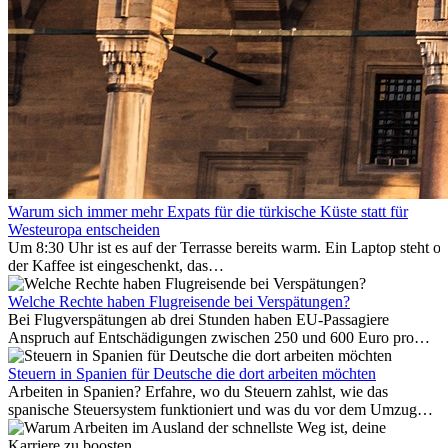
Warum sich immer mehr Expats für die türkische Küste statt für
Westeuropa entscheiden
Um 8:30 Uhr ist es auf der Terrasse bereits warm. Ein Laptop steht of
der Kaffee ist eingeschenkt, das
Meer ist nur wenige Meter entfernt. Für viele Expats in
Antalya ist das kein Urlaub. So beginnt ihr Alltag.
Welche Rechte haben Flugreisende bei Verspätungen?
Bei Flugverspätungen ab drei Stunden haben EU-Passagiere
Anspruch auf Entschädigungen zwischen 250 und 600 Euro pro
Person – gestaffelt nach Flugdistanz. Zusätzlich können entstandene
Folgekosten wie Hotelübernachtungen oder verpasste
Steuern in Spanien für Deutsche die dort arbeiten möchten
Anschlussflüge erstattet werden. Bereits ab zwei Stunden
Arbeiten in Spanien? Erfahre, wo du Steuern zahlst, wie das
Verspätung muss die Airline Verpflegung und
spanische Steuersystem funktioniert und was du vor dem Umzug
Kommunikationsmöglichkeiten bereitstellen. Verweigert die
beachten musst.
Fluggesellschaft die Zahlung, ist das nicht das letzte Wort: