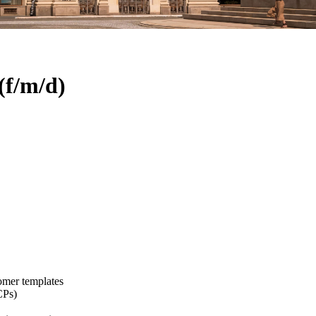
(f/m/d)
omer templates
CPs)