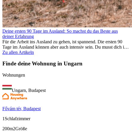
Deine ersten 90 Tage im Ausland: So machst du das Beste aus
deiner Erfahrung
Für die Arbeit ins Ausland zu gehen, ist spannend. Die ersten 90
Tage im Ausland können aber auch intensiv sein. Du musst dich in
einem neuen Job einfinden, ein soziales Umfeld aufbauen, die
Zu allen Artikeln
Kultur verstehen und mit Heimweh umgehen. Dieser Expat-Guide
zeigt dir, wie du deine ersten Monate im Ausland optimal nutzt,
Finde deine Wohnung in Ungarn
damit du beruflich erfolgreich bist und dich persönlich
weiterentwickelst. Wenn du diese Tipps berücksichtigst, fällt dir das
Wohnungen
Arbeiten im Ausland leichter und du kannst deine
Auslandserfahrung von Anfang an genießen.
Ungarn, Budapest
Fővám tér, Budapest
1
Schlafzimmer
200m2
Größe