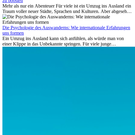
auf Provisionsbasis weiter. Ansprüche verjähren in Deutschland erst
zu boosten
Mehr als nur ein Abenteuer Für viele ist ein Umzug ins Ausland ein
nach drei Jahren.
Traum voller neuer Städte, Sprachen und Kulturen. Aber abgesehen
vom Abenteuer ist Arbeiten im...
Die Psychologie des Auswanderns: Wie internationale Erfahrungen
uns formen
Ein Umzug ins Ausland kann sich anfühlen, als würde man von
einer Klippe in das Unbekannte springen. Für viele junge
Berufstätige löst der Gedanke, Freunde, Familie und vertraute
Routinen hinter sich zu lassen, zunächst Angst aus. Doch
Forschungen zeigen, dass diese Sorgen oft übertrieben sind – und
dass das Leben im Ausland dein Leben auf tiefgreifende Weise
verändern kann, sowohl subtil als auch deutlich spürbar.