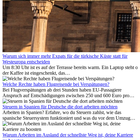
Warum sich immer mehr Expats für die türkische Küste statt für
Westeuropa entscheiden
Um 8:30 Uhr ist es auf der Terrasse bereits warm. Ein Laptop steht of
der Kaffee ist eingeschenkt, das
Meer ist nur wenige Meter entfernt. Für viele Expats in
Antalya ist das kein Urlaub. So beginnt ihr Alltag.
Welche Rechte haben Flugreisende bei Verspätungen?
Bei Flugverspätungen ab drei Stunden haben EU-Passagiere
Anspruch auf Entschädigungen zwischen 250 und 600 Euro pro
Person – gestaffelt nach Flugdistanz. Zusätzlich können entstandene
Folgekosten wie Hotelübernachtungen oder verpasste
Steuern in Spanien für Deutsche die dort arbeiten möchten
Anschlussflüge erstattet werden. Bereits ab zwei Stunden
Arbeiten in Spanien? Erfahre, wo du Steuern zahlst, wie das
Verspätung muss die Airline Verpflegung und
spanische Steuersystem funktioniert und was du vor dem Umzug
Kommunikationsmöglichkeiten bereitstellen. Verweigert die
beachten musst.
Fluggesellschaft die Zahlung, ist das nicht das letzte Wort:
Schlichtungsstellen und spezialisierte Portale helfen kostenlos oder
Warum Arbeiten im Ausland der schnellste Weg ist, deine Karriere