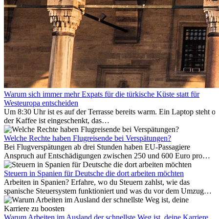
Warum sich immer mehr Expats für die türkische Küste statt für
Westeuropa entscheiden
Um 8:30 Uhr ist es auf der Terrasse bereits warm. Ein Laptop steht of
der Kaffee ist eingeschenkt, das
Meer ist nur wenige Meter entfernt. Für viele Expats in
Antalya ist das kein Urlaub. So beginnt ihr Alltag.
Welche Rechte haben Flugreisende bei Verspätungen?
Bei Flugverspätungen ab drei Stunden haben EU-Passagiere
Anspruch auf Entschädigungen zwischen 250 und 600 Euro pro
Person – gestaffelt nach Flugdistanz. Zusätzlich können entstandene
Folgekosten wie Hotelübernachtungen oder verpasste
Steuern in Spanien für Deutsche die dort arbeiten möchten
Anschlussflüge erstattet werden. Bereits ab zwei Stunden
Arbeiten in Spanien? Erfahre, wo du Steuern zahlst, wie das
Verspätung muss die Airline Verpflegung und
spanische Steuersystem funktioniert und was du vor dem Umzug
Kommunikationsmöglichkeiten bereitstellen. Verweigert die
beachten musst.
Fluggesellschaft die Zahlung, ist das nicht das letzte Wort:
Schlichtungsstellen und spezialisierte Portale helfen kostenlos oder
Warum Arbeiten im Ausland der schnellste Weg ist, deine Karriere