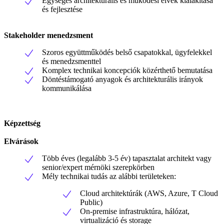
Egységes architekturális és működési elvek kialakítása
és fejlesztése
Stakeholder menedzsment
Szoros együttműködés belső csapatokkal, ügyfelekkel
és menedzsmenttel
Komplex technikai koncepciók közérthető bemutatása
Döntéstámogató anyagok és architekturális irányok
kommunikálása
Képzettség
Elvárások
Több éves (legalább 3-5 év) tapasztalat architekt vagy
senior/expert mérnöki szerepkörben
Mély technikai tudás az alábbi területeken:
Cloud architektúrák (AWS, Azure, T Cloud
Public)
On-premise infrastruktúra, hálózat,
virtualizáció és storage