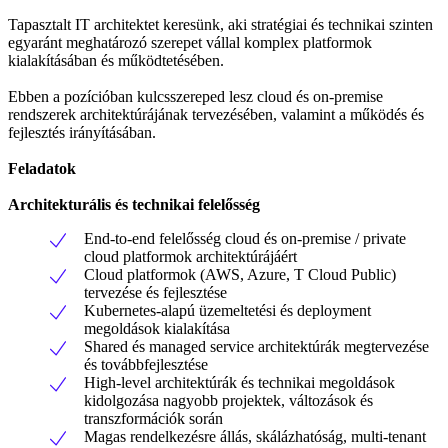
Tapasztalt IT architektet keresünk, aki stratégiai és technikai szinten
egyaránt meghatározó szerepet vállal komplex platformok
kialakításában és működtetésében.
Ebben a pozícióban kulcsszereped lesz cloud és on-premise
rendszerek architektúrájának tervezésében, valamint a működés és
fejlesztés irányításában.
Feladatok
Architekturális és technikai felelősség
End-to-end felelősség cloud és on-premise / private
cloud platformok architektúrájáért
Cloud platformok (AWS, Azure, T Cloud Public)
tervezése és fejlesztése
Kubernetes-alapú üzemeltetési és deployment
megoldások kialakítása
Shared és managed service architektúrák megtervezése
és továbbfejlesztése
High-level architektúrák és technikai megoldások
kidolgozása nagyobb projektek, változások és
transzformációk során
Magas rendelkezésre állás, skálázhatóság, multi-tenant