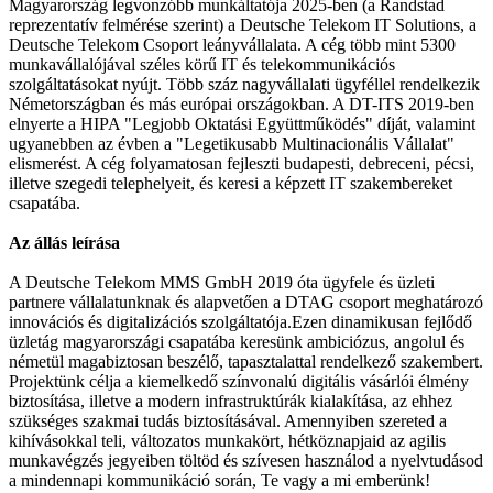
Magyarország legvonzóbb munkáltatója 2025-ben (a Randstad
reprezentatív felmérése szerint) a Deutsche Telekom IT Solutions, a
Deutsche Telekom Csoport leányvállalata. A cég több mint 5300
munkavállalójával széles körű IT és telekommunikációs
szolgáltatásokat nyújt. Több száz nagyvállalati ügyféllel rendelkezik
Németországban és más európai országokban. A DT-ITS 2019-ben
elnyerte a HIPA "Legjobb Oktatási Együttműködés" díját, valamint
ugyanebben az évben a "Legetikusabb Multinacionális Vállalat"
elismerést. A cég folyamatosan fejleszti budapesti, debreceni, pécsi,
illetve szegedi telephelyeit, és keresi a képzett IT szakembereket
csapatába.
Az állás leírása
A Deutsche Telekom MMS GmbH 2019 óta ügyfele és üzleti
partnere vállalatunknak és alapvetően a DTAG csoport meghatározó
innovációs és digitalizációs szolgáltatója.Ezen dinamikusan fejlődő
üzletág magyarországi csapatába keresünk ambiciózus, angolul és
németül magabiztosan beszélő, tapasztalattal rendelkező szakembert.
Projektünk célja a kiemelkedő színvonalú digitális vásárlói élmény
biztosítása, illetve a modern infrastruktúrák kialakítása, az ehhez
szükséges szakmai tudás biztosításával. Amennyiben szereted a
kihívásokkal teli, változatos munkakört, hétköznapjaid az agilis
munkavégzés jegyeiben töltöd és szívesen használod a nyelvtudásod
a mindennapi kommunikáció során, Te vagy a mi emberünk!