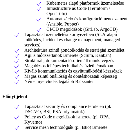
Kubernetes alapú platformok üzemeltetése
Infrastructure as Code (Terraform /
OpenTofu)
Automatizáció és konfigurációmenedzsment
(Ansible, Puppet)
CI/CD megoldások (GitLab, ArgoCD)
Tapasztalat üzemeltetési környezetben (SLA-alapú
működés, incident és change management, managed
services)
Architektúra szintű gondolkodás és stratégiai szemlélet
Agilis módszertanok ismerete (Scrum, Kanban)
Strukturált, dokumentáció-orientált munkavégzés
Magabiztos fellépés technikai és üzleti témákban
Kiváló kommunikációs és együttműködési készségek
Magas szintű önállóság és döntéshozatali képesség
Német nyelvtudás legalább B2 szinten
Előnyt jelent
Tapasztalat security és compliance területen (pl.
DSGVO, BSI, PSA folyamatok)
Policy as Code megoldások ismerete (pl. OPA,
Kyverno)
Service mesh technológiák (pl. Istio) ismerete