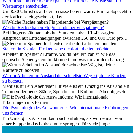
Warum sich immer mehr Expats für die türkische Küste statt für
Westeuropa entscheiden
Um 8:30 Uhr ist es auf der Terrasse bereits warm. Ein Laptop steht of
der Kaffee ist eingeschenkt, das
Meer ist nur wenige Meter entfernt. Für viele Expats in
Antalya ist das kein Urlaub. So beginnt ihr Alltag.
Welche Rechte haben Flugreisende bei Verspätungen?
Bei Flugverspätungen ab drei Stunden haben EU-Passagiere
Anspruch auf Entschädigungen zwischen 250 und 600 Euro pro
Person – gestaffelt nach Flugdistanz. Zusätzlich können entstandene
Folgekosten wie Hotelübernachtungen oder verpasste
Steuern in Spanien für Deutsche die dort arbeiten möchten
Anschlussflüge erstattet werden. Bereits ab zwei Stunden
Arbeiten in Spanien? Erfahre, wo du Steuern zahlst, wie das
Verspätung muss die Airline Verpflegung und
spanische Steuersystem funktioniert und was du vor dem Umzug
Kommunikationsmöglichkeiten bereitstellen. Verweigert die
beachten musst.
Fluggesellschaft die Zahlung, ist das nicht das letzte Wort:
Schlichtungsstellen und spezialisierte Portale helfen kostenlos oder
Warum Arbeiten im Ausland der schnellste Weg ist, deine Karriere
auf Provisionsbasis weiter. Ansprüche verjähren in Deutschland erst
zu boosten
Mehr als nur ein Abenteuer Für viele ist ein Umzug ins Ausland ein
nach drei Jahren.
Traum voller neuer Städte, Sprachen und Kulturen. Aber abgesehen
vom Abenteuer ist Arbeiten im...
Die Psychologie des Auswanderns: Wie internationale Erfahrungen
uns formen
Ein Umzug ins Ausland kann sich anfühlen, als würde man von
einer Klippe in das Unbekannte springen. Für viele junge
Berufstätige löst der Gedanke, Freunde, Familie und vertraute