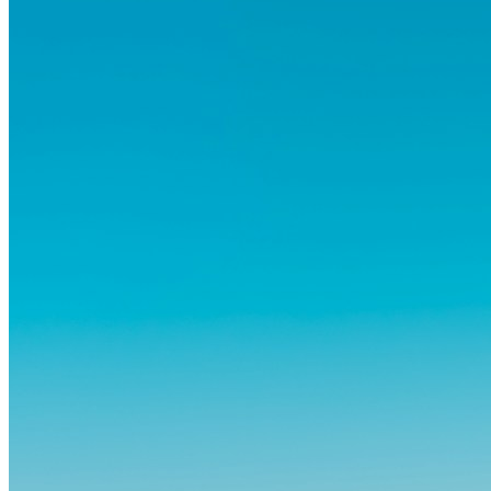
Routinen hinter sich zu lassen, zunächst Angst aus. Doch
Forschungen zeigen, dass diese Sorgen oft übertrieben sind – und
dass das Leben im Ausland dein Leben auf tiefgreifende Weise
verändern kann, sowohl subtil als auch deutlich spürbar.