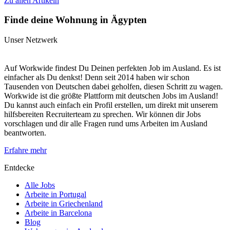
einem neuen Job einfinden, ein soziales Umfeld aufbauen, die
Zu allen Artikeln
Kultur verstehen und mit Heimweh umgehen. Dieser Expat-Guide
zeigt dir, wie du deine ersten Monate im Ausland optimal nutzt,
Finde deine Wohnung in Ägypten
damit du beruflich erfolgreich bist und dich persönlich
weiterentwickelst. Wenn du diese Tipps berücksichtigst, fällt dir das
Unser Netzwerk
Arbeiten im Ausland leichter und du kannst deine
Auslandserfahrung von Anfang an genießen.
Auf Workwide findest Du Deinen perfekten Job im Ausland. Es ist
einfacher als Du denkst! Denn seit 2014 haben wir schon
Tausenden von Deutschen dabei geholfen, diesen Schritt zu wagen.
Workwide ist die größte Plattform mit deutschen Jobs im Ausland!
Du kannst auch einfach ein Profil erstellen, um direkt mit unserem
hilfsbereiten Recruiterteam zu sprechen. Wir können dir Jobs
vorschlagen und dir alle Fragen rund ums Arbeiten im Ausland
beantworten.
Erfahre mehr
Entdecke
Alle Jobs
Arbeite in Portugal
Arbeite in Griechenland
Arbeite in Barcelona
Blog