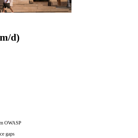
/m/d)
 from OWASP
nce gaps