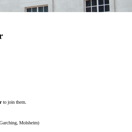
r
er
to join them.
 (Garching, Molsheim)