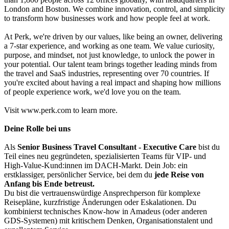
London and Boston. We combine innovation, control, and simplicity
to transform how businesses work and how people feel at work.
At Perk, we're driven by our values, like being an owner, delivering
a 7-star experience, and working as one team. We value curiosity,
purpose, and mindset, not just knowledge, to unlock the power in
your potential. Our talent team brings together leading minds from
the travel and SaaS industries, representing over 70 countries. If
you're excited about having a real impact and shaping how millions
of people experience work, we'd love you on the team.
Visit www.perk.com to learn more.
Deine Rolle bei uns
Als
Senior Business Travel Consultant - Executive Care
bist du
Teil eines neu gegründeten, spezialisierten Teams für VIP- und
High-Value-Kund:innen im DACH-Markt. Dein Job: ein
erstklassiger, persönlicher Service, bei dem du
jede Reise von
Anfang bis Ende betreust.
Du bist die vertrauenswürdige Ansprechperson für komplexe
Reisepläne, kurzfristige Änderungen oder Eskalationen. Du
kombinierst technisches Know-how in Amadeus (oder anderen
GDS-Systemen) mit kritischem Denken, Organisationstalent und