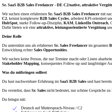
Sr. SaaS B2B Sales Freelancer - DE C2/native, attraktive Vergü
Wir suchen einen erfahrenen
Sr. SaaS B2B Sales Freelancer
mit nac
C2
, kennst komplexere
B2B Sales Cycles
, arbeitest KPI-orientiert 
HubSpot
, starke Follow-up-Disziplin,
KAM
,
LinkedIn Outreach
, 
Dafür bieten wir eine
attraktive, leistungsorientierte Vergütung
und
Deine Rolle
Du unterstützt uns als erfahrener
Sr. Sales Freelancer
im gesamten
B
Entwicklung echter
Sales Opportunities
.
Wir suchen keine Person, die nur Termine macht oder Listen abarbeit
Stakeholder Mapping
, konsequentes Follow-up und langfristiger A
Was du mitbringen solltest
Du hast nachweisbare Erfahrung im
SaaS B2B Sales
und hast bereit
Du verstehst, dass
Sr. Sales
nicht bedeutet, nur schöne Gespräche zu f
Du bringst mit:
Deutsch auf Muttersprach-Niveau / C2