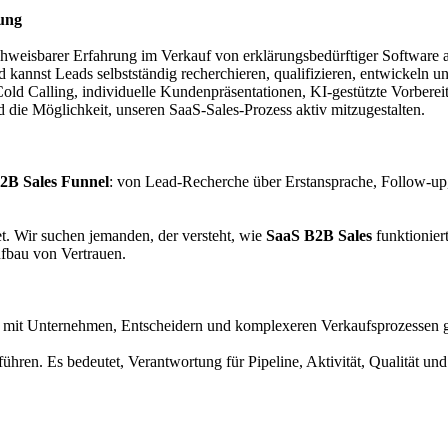
tung
hweisbarer Erfahrung im Verkauf von erklärungsbedürftiger Software
und kannst Leads selbstständig recherchieren, qualifizieren, entwickeln u
Cold Calling, individuelle Kundenpräsentationen, KI-gestützte Vorbereit
 die Möglichkeit, unseren SaaS-Sales-Prozess aktiv mitzugestalten.
2B Sales Funnel
: von Lead-Recherche über Erstansprache, Follow-up,
et. Wir suchen jemanden, der versteht, wie
SaaS B2B Sales
funktioniert
ufbau von Vertrauen.
s mit Unternehmen, Entscheidern und komplexeren Verkaufsprozessen g
ühren. Es bedeutet, Verantwortung für Pipeline, Aktivität, Qualität u