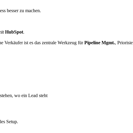
zess besser zu machen.
mit
HubSpot
.
ne Verkäufer ist es das zentrale Werkzeug für
Pipeline Mgmt.
, Prioris
stehen, wo ein Lead steht
les Setup.