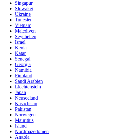
Singapur
Slowakei
Ukraine
Tunesien
Vietnam
Malediven
Seychellen
Israel
Kenia
Katar
Senegal
Georgia
Namibia
Finnland
Saudi Arabien
Liechtenstein
Japan
Neuseeland
Kasachstan
Pakistan
Norwegen
Mauritius
Island
Nordmazedonien
Angola