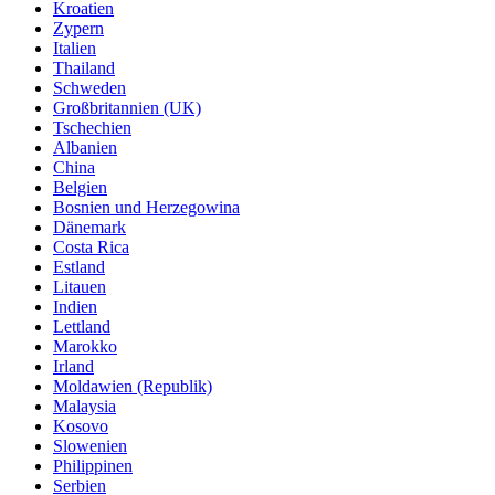
Kroatien
Zypern
Italien
Thailand
Schweden
Großbritannien (UK)
Tschechien
Albanien
China
Belgien
Bosnien und Herzegowina
Dänemark
Costa Rica
Estland
Litauen
Indien
Lettland
Marokko
Irland
Moldawien (Republik)
Malaysia
Kosovo
Slowenien
Philippinen
Serbien