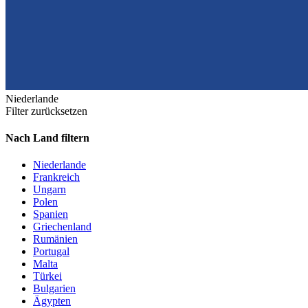
Niederlande
Filter zurücksetzen
Nach Land filtern
Niederlande
Frankreich
Ungarn
Polen
Spanien
Griechenland
Rumänien
Portugal
Malta
Türkei
Bulgarien
Ägypten