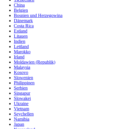
China
Belgien
Bosnien und Herzegowina
Dänemark
Costa Rica
Estland
Litauen
Indien
Lettland
Marokko
Irland
Moldawien (Republik)
Malaysia
Kosovo
Slowenien
Philippinen
Serbien
Singapur
Slowakei
Ukraine
Vietnam
Seychellen
Namibia
Japan