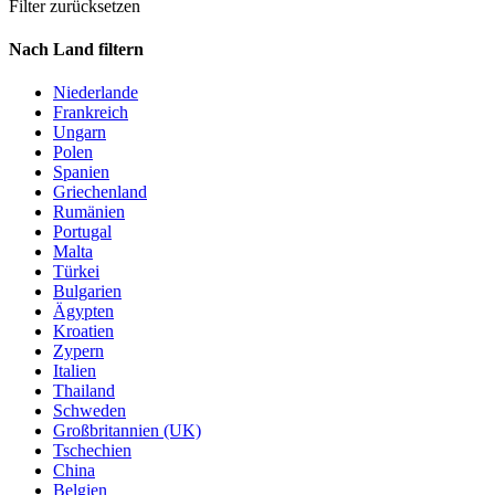
Filter zurücksetzen
Nach Land filtern
Niederlande
Frankreich
Ungarn
Polen
Spanien
Griechenland
Rumänien
Portugal
Malta
Türkei
Bulgarien
Ägypten
Kroatien
Zypern
Italien
Thailand
Schweden
Großbritannien (UK)
Tschechien
China
Belgien