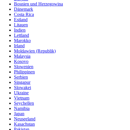
Bosnien und Herzegowina
Dänemark
Costa Rica
Estland
Litauen
Indien
Lettland
Marokko
Irland
Moldawien (Republik)
Malaysia
Kosovo
Slowenien
Philippinen
Serbien
Singapur
Slowakei
Ukraine
Vietnam
Seychellen
Namibia
Japan
Neuseeland
Kasachstan
Pakistan