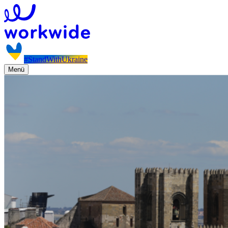
#StandWithUkraine
Menü