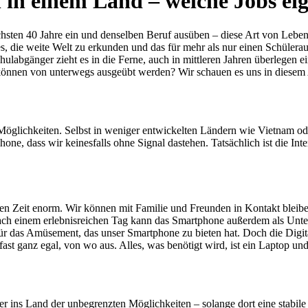
 in einem Land ‒ welche Jobs eig
hsten 40 Jahre ein und denselben Beruf ausüben ‒ diese Art von Lebens
s, die weite Welt zu erkunden und das für mehr als nur einen Schülera
Schulabgänger zieht es in die Ferne, auch in mittleren Jahren überlegen
 können von unterwegs ausgeübt werden? Wir schauen es uns in diesem
öglichkeiten. Selbst in weniger entwickelten Ländern wie Vietnam oder 
hone, dass wir keinesfalls ohne Signal dastehen. Tatsächlich ist die In
tigen Zeit enorm. Wir können mit Familie und Freunden in Kontakt blei
ch einem erlebnisreichen Tag kann das Smartphone außerdem als Unterh
ür das Amüsement, das unser Smartphone zu bieten hat. Doch die Digitali
ast ganz egal, von wo aus. Alles, was benötigt wird, ist ein Laptop un
der ins Land der unbegrenzten Möglichkeiten ‒ solange dort eine stabile