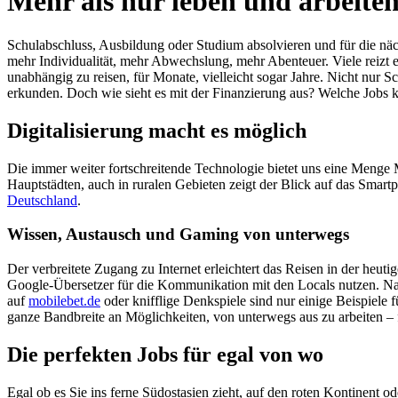
Mehr als nur leben und arbeiten
of
9
Schulabschluss, Ausbildung oder Studium absolvieren und für die näc
mehr Individualität, mehr Abwechslung, mehr Abenteuer. Viele reizt e
unabhängig zu reisen, für Monate, vielleicht sogar Jahre. Nicht nur 
erkunden. Doch wie sieht es mit der Finanzierung aus? Welche Jobs
Digitalisierung macht es möglich
Die immer weiter fortschreitende Technologie bietet uns eine Menge M
Hauptstädten, auch in ruralen Gebieten zeigt der Blick auf das Smartp
Deutschland
.
Wissen, Austausch und Gaming von unterwegs
Der verbreitete Zugang zu Internet erleichtert das Reisen in der heu
Google-Übersetzer für die Kommunikation mit den Locals nutzen. Na
auf
mobilebet.de
oder knifflige Denkspiele sind nur einige Beispiele f
ganze Bandbreite an Möglichkeiten, von unterwegs aus zu arbeiten ‒ f
Die perfekten Jobs für egal von wo
Egal ob es Sie ins ferne Südostasien zieht, auf den roten Kontinent o