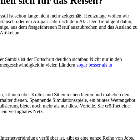
nen sich für das Reisen?
stil ist schon lange nicht mehr zeitgemäß. Heutzutage wollen wir
ustausch oder ein Au-pair-Jahr nach dem Abi. Der Trend geht dahin,
 einige, aus dem festgefahrenen Beruf auszubrechen und das Ausland zu
 Artikel an.
Sambia ist der Fortschritt deutlich sichtbar. Nicht nur in den
ternetgeschwindigkeit in vielen Ländern
sogar besser als in
ben, können über Kultur und Sitten recherchieren und mal eben den
alter dienen. Spannende Simulationsspiele, ein buntes Wettangebot
sierung bietet noch mehr als nur diese Vorteile. Sie eröffnet eine
d ein verfügbares Netz.
 Internetverbindung verfügbar ist, gibt es eine ganze Reihe von Jobs,