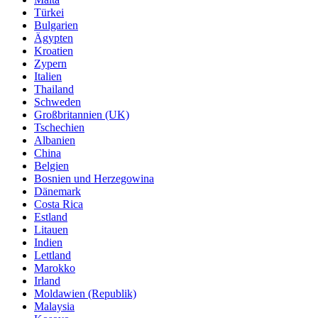
Türkei
Bulgarien
Ägypten
Kroatien
Zypern
Italien
Thailand
Schweden
Großbritannien (UK)
Tschechien
Albanien
China
Belgien
Bosnien und Herzegowina
Dänemark
Costa Rica
Estland
Litauen
Indien
Lettland
Marokko
Irland
Moldawien (Republik)
Malaysia