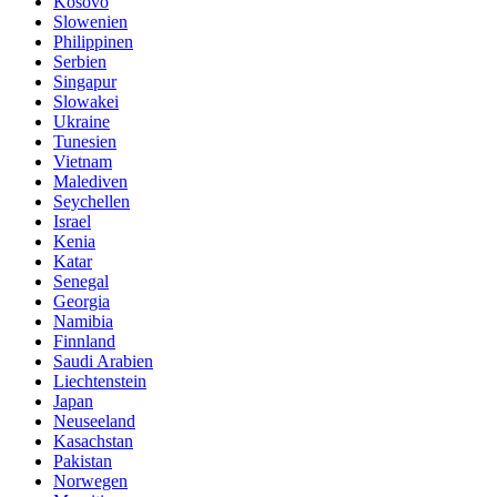
Kosovo
Slowenien
Philippinen
Serbien
Singapur
Slowakei
Ukraine
Tunesien
Vietnam
Malediven
Seychellen
Israel
Kenia
Katar
Senegal
Georgia
Namibia
Finnland
Saudi Arabien
Liechtenstein
Japan
Neuseeland
Kasachstan
Pakistan
Norwegen