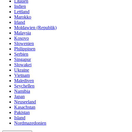
Litauen
Indien
Lettland
Marokko
Irland
Moldawien (Republik)
Malaysia
Kosovo
Slowenien
Philippinen
Serbien
Singapur
Slowakei
Ukraine
Vietnam
Malediven
Seychellen
Namibia
Japan
Neuseeland
Kasachstan
Pakistan
Island
Nordmazedonien