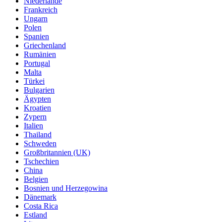
Niederlande
Frankreich
Ungarn
Polen
Spanien
Griechenland
Rumänien
Portugal
Malta
Türkei
Bulgarien
Ägypten
Kroatien
Zypern
Italien
Thailand
Schweden
Großbritannien (UK)
Tschechien
China
Belgien
Bosnien und Herzegowina
Dänemark
Costa Rica
Estland