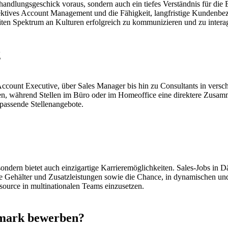
handlungsgeschick voraus, sondern auch ein tiefes Verständnis für di
ektives Account Management und die Fähigkeit, langfristige Kundenb
eiten Spektrum an Kulturen erfolgreich zu kommunizieren und zu intera
g
s Account Executive, über Sales Manager bis hin zu Consultants in ver
eiten, während Stellen im Büro oder im Homeoffice eine direktere Zusam
s passende Stellenangebote.
sondern bietet auch einzigartige Karrieremöglichkeiten. Sales-Jobs in 
ive Gehälter und Zusatzleistungen sowie die Chance, in dynamischen u
ssource in multinationalen Teams einzusetzen.
emark bewerben?