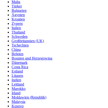
Malta
Türkei
Bulgarien
Ägypten
Kroatien
Zypern
Italien
Thailand
Schweden
Großbritannien (UK)
Tschechien
China
Belgien
Bosnien und Herzegowina
Dänemark
Costa Rica
Estland
Litauen
Indien
Lettland
Marokko
Irland
Moldawien (Republik)
Malaysia
Kosovo