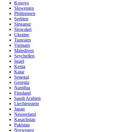
Kosovo
Slowenien
Philippinen
Serbien
Singapur
Slowakei
Ukraine
Tunesien
Vietnam
Malediven
Seychellen
Israel
Kenia
Katar
Senegal
Georgia
Namibia
Finnland
Saudi Arabien
Liechtenstein
Japan
Neuseeland
Kasachstan
Pakistan
Norwegen