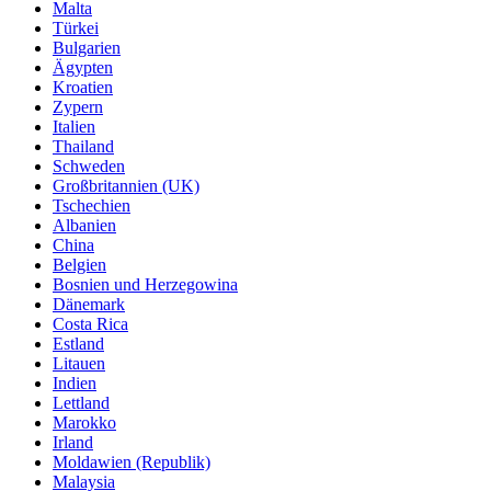
Malta
Türkei
Bulgarien
Ägypten
Kroatien
Zypern
Italien
Thailand
Schweden
Großbritannien (UK)
Tschechien
Albanien
China
Belgien
Bosnien und Herzegowina
Dänemark
Costa Rica
Estland
Litauen
Indien
Lettland
Marokko
Irland
Moldawien (Republik)
Malaysia